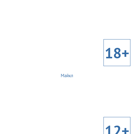
18+
Майкл
12+