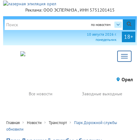
Реклама: ООО ЭСПЕРАНЗА , ИНН 5751201415
по новостям
10 августа 2026 г.
18+
понедельник
Toggle
navigat
Орел
Все новости
Заводные выходные
Главная
Новости
Транспорт
Парк Дорожной службы
обновили