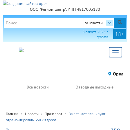
ООО "Регион центр", ИНН 4817003180
по новостям
8 августа 2026 г.
18+
суббота
Toggle
navigat
Орел
Все новости
Заводные выходные
Главная
Новости
Транспорт
За пять лет планируют
отремонтировать 350 км дорог