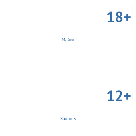
18+
Майкл
12+
Холоп 3