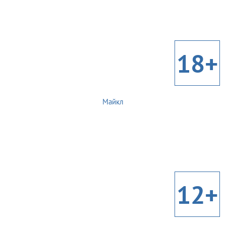
18+
Майкл
12+