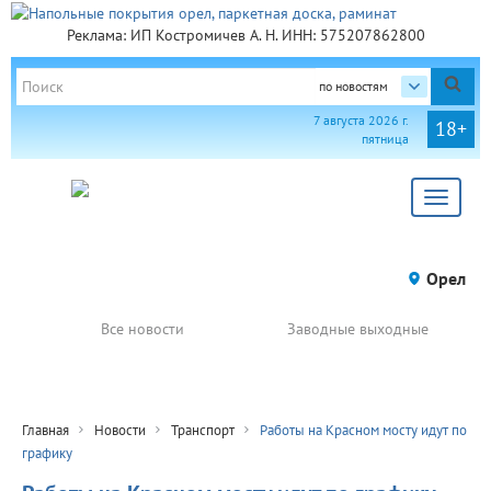
Реклама: ИП Костромичев А. Н. ИНН: 575207862800
по новостям
7 августа 2026 г.
18+
пятница
Toggle
navigat
Орел
Все новости
Заводные выходные
Главная
Новости
Транспорт
Работы на Красном мосту идут по
графику