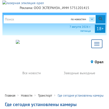
Реклама: ООО ЭСПЕРАНЗА , ИНН 5751201415
по новостям
7 августа 2026 г.
18+
пятница
Toggle
navigat
Орел
Все новости
Заводные выходные
Главная
Новости
Транспорт
Где сегодня установлены камеры
Где сегодня установлены камеры