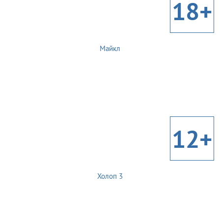
18+
Майкл
12+
Холоп 3