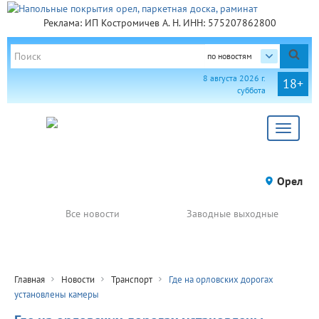
Реклама: ИП Костромичев А. Н. ИНН: 575207862800
по новостям
8 августа 2026 г.
18+
суббота
Toggle
navigat
Орел
Все новости
Заводные выходные
Главная
Новости
Транспорт
Где на орловских дорогах
установлены камеры