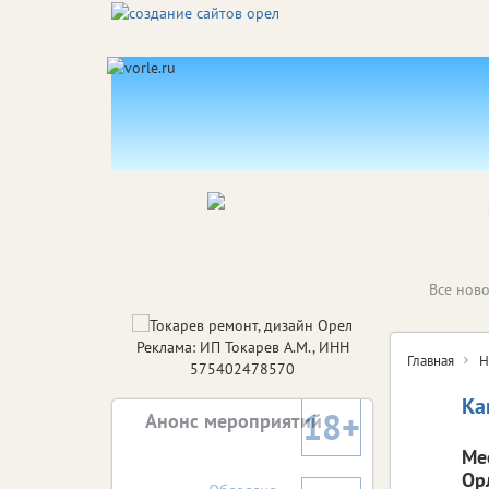
Все ново
Реклама: ИП Токарев А.М., ИНН
Главная
Н
575402478570
Ка
18+
Анонс мероприятий
Ме
Ор