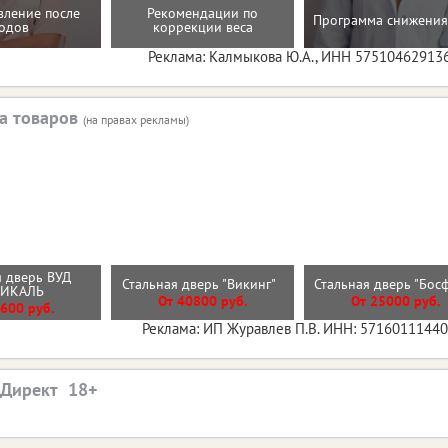
вление после
Рекомендации по
Программа снижения
одов
коррекции веса
Реклама: Калмыкова Ю.А., ИНН 57510462913
а товаров
(на правах рекламы)
 дверь ВУД
Стальная дверь "Викинг"
Стальная дверь "Бо
ТИКАЛЬ
От 40800 руб.
От 25000 руб.
600 руб.
Реклама: ИП Журавлев П.В. ИНН: 5716011144
.Директ