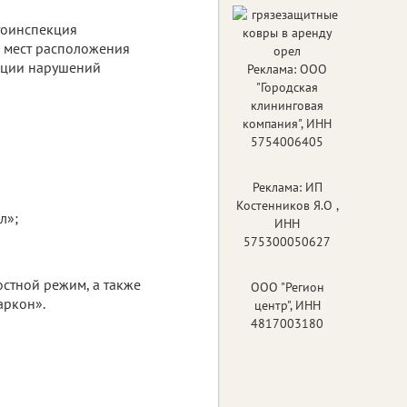
тоинспекция
 мест расположения
ации нарушений
Реклама: ООО
"Городская
клининговая
компания", ИНН
5754006405
Реклама: ИП
Костенников Я.О ,
л»;
ИНН
575300050627
стной режим, а также
ООО "Регион
аркон».
центр", ИНН
4817003180