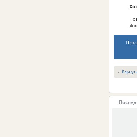
Хот
Нов
Янд
Печа
Вернуть
Послед