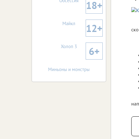
Обсессия
18+
Майкл
12+
ско
Холоп 3
6+
Миньоны и монстры
нап