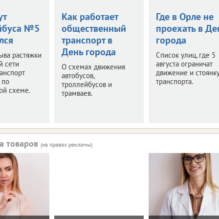
ут
Как работает
Где в Орле не
йбуса №5
общественный
проехать в Де
лся
транспорт в
города
День города
ыва растяжки
Список улиц, где 5
й сети
августа ограничат
О схемах движения
анспорт
движение и стоянк
автобусов,
 по
транспорта.
троллейбусов и
ой схеме.
трамваев.
а товаров
(на правах рекламы)