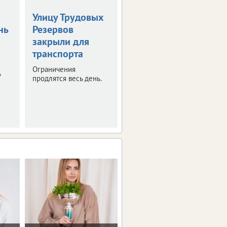
Улицу Трудовых
Введен новый
нь
Резервов
временный
закрыли для
запрет на вывоз
транспорта
топлива
Ограничения
Это касается
у
продлятся весь день.
отдельных видов
горючего.
Ограничения вступят в
силу с августа.