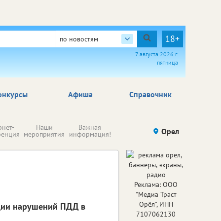
18+
по новостям
7 августа 2026 г.
пятница
онкурсы
Афиша
Справочник
Н
рнет-
Наши
Важная
Происшествия
Орел
Здоровье
комп
ренция
мероприятия
информация!
п
ре
Реклама: ООО
"Медиа Траст
Орёл", ИНН
ции нарушений ПДД в
7107062130