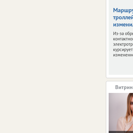
Маршр
тролле
измени
Из-за обр
контактно
электротр
курсирует
измененн
Витрин