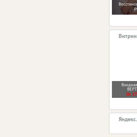
Восстано
р
Витрин
Входная
ВЕР
От 27
Яндекс