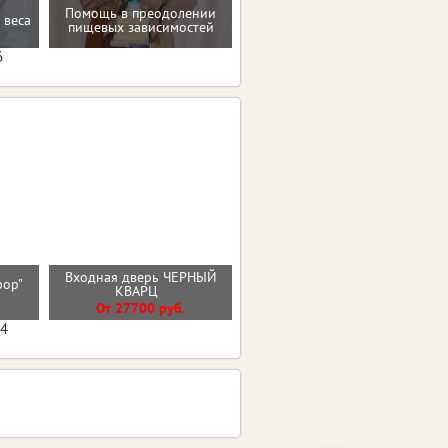
Помощь в преодолении
Домашние упражнения и
 веса
пищевых зависимостей
тренировки
6
Входная дверь ЧЕРНЫЙ
сфор"
Стальная дверь "Вельвет"
КВАРЦ
От 42900 руб.
От 27700 руб.
04