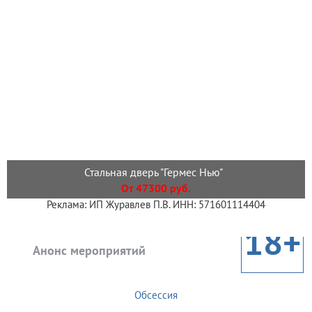
Стальная дверь "Гермес Нью"
От 47300 руб.
Реклама: ИП Журавлев П.В. ИНН: 571601114404
18+
Анонс мероприятий
Обсессия