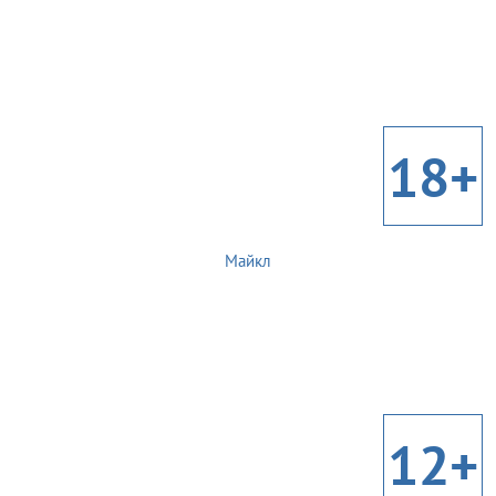
18+
Майкл
12+