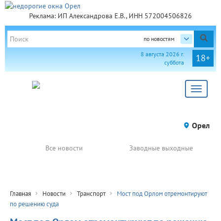
Реклама: ИП Александрова Е.В., ИНН 572004506826
по новостям
8 августа 2026 г.
18+
суббота
Toggle
navigat
Орел
Все новости
Заводные выходные
Главная
Новости
Транспорт
Мост под Орлом отремонтируют
по решению суда