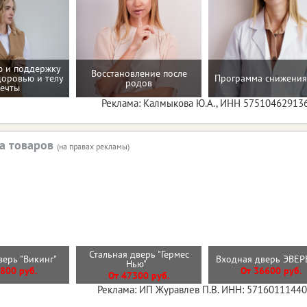
 и поддержку
Восстановление после
доровью и телу
Программа снижения
родов
ечты
Реклама: Калмыкова Ю.А., ИНН 57510462913
а товаров
(на правах рекламы)
Стальная дверь "Гермес
верь "Викинг"
Входная дверь ЭВЕ
Нью"
800 руб.
От 36600 руб.
От 47300 руб.
Реклама: ИП Журавлев П.В. ИНН: 5716011144