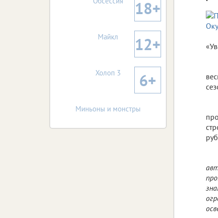
Обсессия
18+
Майкл
12+
«Ув
Холоп 3
6+
вес
сез
Миньоны и монстры
про
стр
руб
авт
про
зна
огр
осв