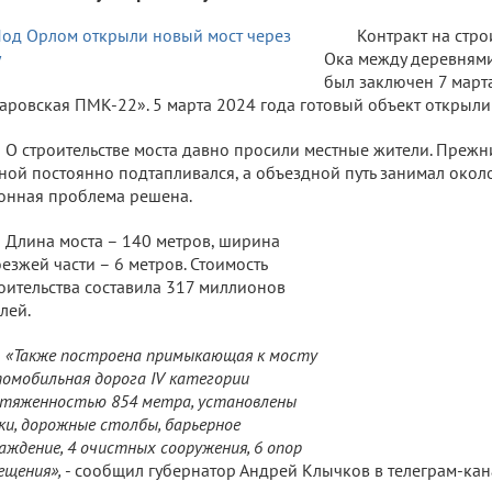
Контракт на стро
Ока между деревнями
был заключен 7 март
аровская ПМК-22». 5 марта 2024 года готовый объект открыли
О строительстве моста давно просили местные жители. Прежн
ной постоянно подтапливался, а объездной путь занимал окол
онная проблема решена.
Длина моста – 140 метров, ширина
езжей части – 6 метров. Стоимость
оительства составила 317 миллионов
лей.
«Также построена примыкающая к мосту
омобильная дорога IV категории
тяженностью 854 метра, установлены
ки, дорожные столбы, барьерное
аждение, 4 очистных сооружения, 6 опор
ещения»,
- сообщил губернатор Андрей Клычков в телеграм-кан