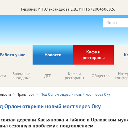
Реклама: ИП Александрова Е.В., ИНН 572004506826
Кафе и
Работа у нас
Новости
К
рестораны
Заводные
Кафе и
Инте
сти
ДТП
Общество
выходные
рестораны
конфе
овости
Транспорт
Под Орлом открыли новый мост через Оку
д Орлом открыли новый мост через Оку
 связал деревни Касьяновка и Тайное в Орловском мун
шил сезонную проблему с подтоплением.