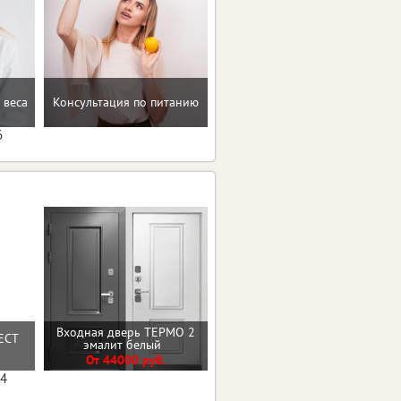
Рекомендации по
 веса
Консультация по питанию
коррекции веса
6
Входная дверь ТЕРМО 2
Входная дверь 9см МДФ/
РЕСТ
эмалит белый
МДФ Лакобель Линии
От 44000 руб.
От 30000 руб.
04