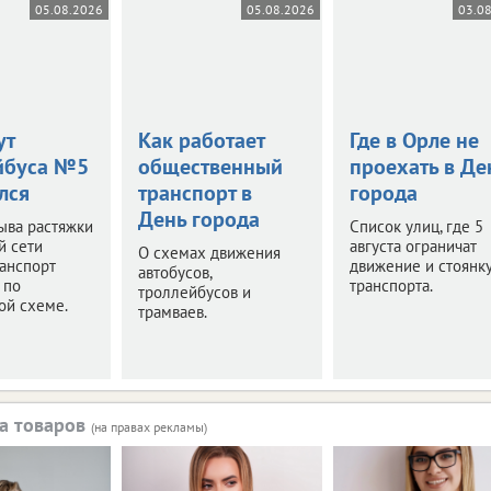
05.08.2026
05.08.2026
03.0
ут
Как работает
Где в Орле не
йбуса №5
общественный
проехать в Де
лся
транспорт в
города
День города
ыва растяжки
Список улиц, где 5
й сети
августа ограничат
О схемах движения
анспорт
движение и стоянк
автобусов,
 по
транспорта.
троллейбусов и
ой схеме.
трамваев.
а товаров
(на правах рекламы)