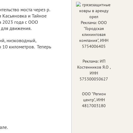
ительство моста через р.
 Касьяновка и Тайное
а 2023 года с ООО
Реклама: ООО
 для движения.
"Городская
клининговая
ий, низководный,
компания", ИНН
о 10 километров. Теперь
5754006405
Реклама: ИП
Костенников Я.О ,
ИНН
575300050627
ООО "Регион
центр", ИНН
4817003180
але.