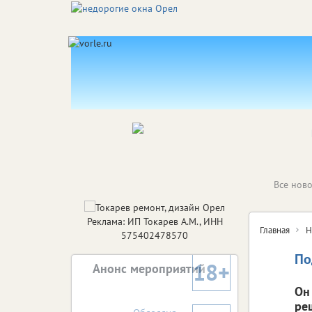
Все ново
Реклама: ИП Токарев А.М., ИНН
Главная
Н
575402478570
По
18+
Анонс мероприятий
Он
ре