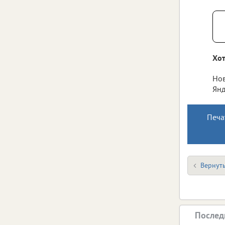
Хот
Нов
Янд
Печа
Вернуть
Послед