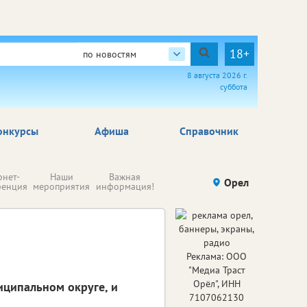
18+
по новостям
8 августа 2026 г.
суббота
онкурсы
Афиша
Справочник
Н
рнет-
Наши
Важная
Происшествия
Орел
Здоровье
комп
ренция
мероприятия
информация!
п
ре
Реклама: ООО
"Медиа Траст
Орёл", ИНН
иципальном округе, и
7107062130