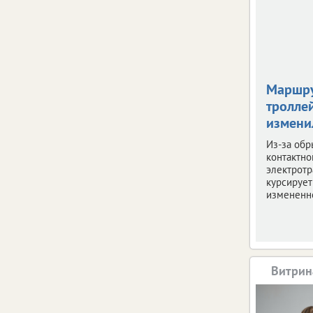
Маршр
тролле
измени
Из-за обр
контактно
электротр
курсирует
измененн
Витрин