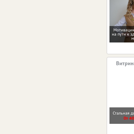
Мотивацию
на пути к з
м
Витрин
Стальная д
От 40