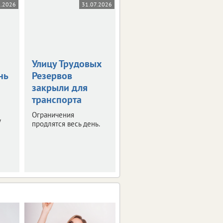
8.2026
31.07.2026
31.07.2026
Улицу Трудовых
Введен новый
нь
Резервов
временный
закрыли для
запрет на вывоз
транспорта
топлива
Ограничения
Это касается
у
продлятся весь день.
отдельных видов
горючего.
Ограничения вступят в
силу с августа.