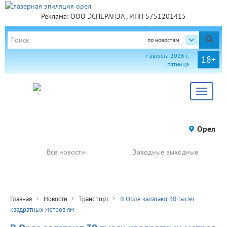
Реклама: ООО ЭСПЕРАНЗА , ИНН 5751201415
по новостям
7 августа 2026 г.
18+
пятница
Toggle
navigat
Орел
Все новости
Заводные выходные
Главная
Новости
Транспорт
В Орле залатают 30 тысяч
квадратных метров ям