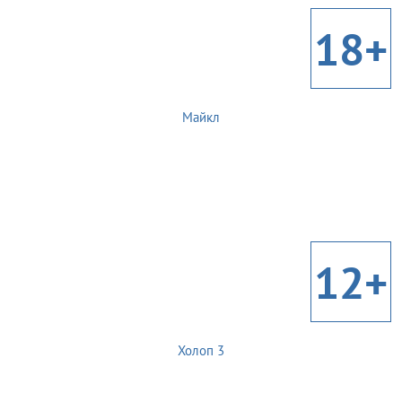
18+
Майкл
12+
Холоп 3