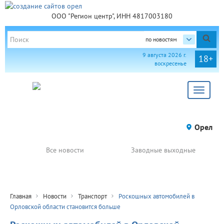
ООО "Регион центр", ИНН 4817003180
по новостям
9 августа 2026 г.
18+
воскресенье
Toggle
navigat
Орел
Все новости
Заводные выходные
Главная
Новости
Транспорт
Роскошных автомобилей в
Орловской области становится больше