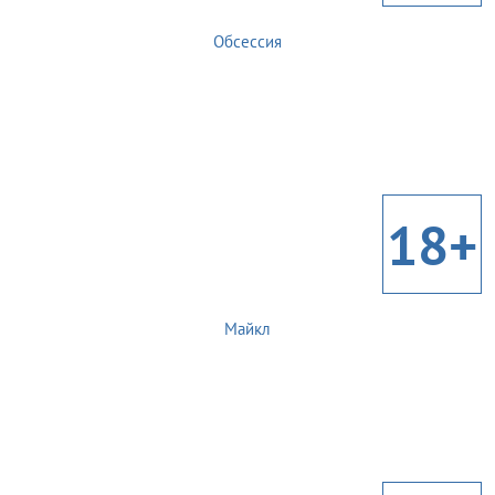
Обсессия
18+
Майкл