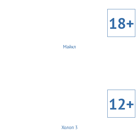
18+
Майкл
12+
Холоп 3