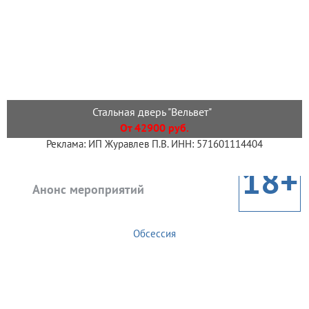
Стальная дверь "Вельвет"
От 42900 руб.
Реклама: ИП Журавлев П.В. ИНН: 571601114404
18+
Анонс мероприятий
Обсессия