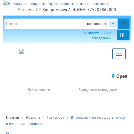
Реклама: ИП Костромичев А. Н. ИНН: 575207862800
по новостям
10 августа 2026 г.
18+
понедельник
Toggle
navigat
Орел
Все новости
Заводные выходные
Главная
Новости
Транспорт
В трехзначные маршруты внесут
изменения с 1 января