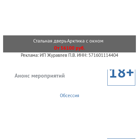
Стальная дверь Арктика с окном
От 56100 руб.
Реклама: ИП Журавлев П.В. ИНН: 571601114404
18+
Анонс мероприятий
Обсессия