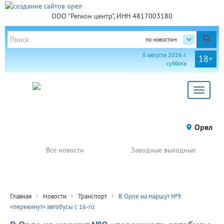
ООО "Регион центр", ИНН 4817003180
по новостям
8 августа 2026 г.
18+
суббота
Toggle
navigat
Орел
Все новости
Заводные выходные
Главная
Новости
Транспорт
В Орле на маршут №9
«перекинут» автобусы с 16-го