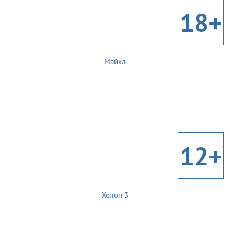
18+
Майкл
12+
Холоп 3