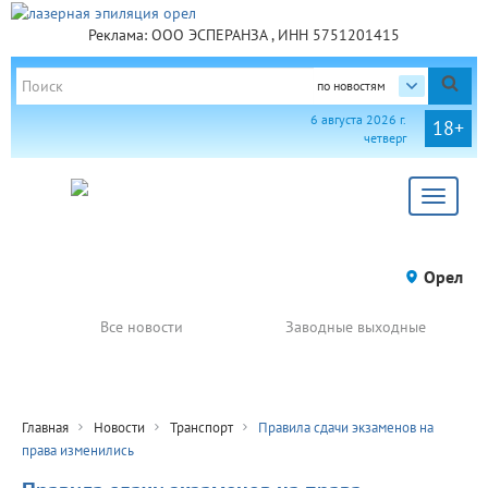
Реклама: ООО ЭСПЕРАНЗА , ИНН 5751201415
по новостям
6 августа 2026 г.
18+
четверг
Toggle
navigat
Орел
Все новости
Заводные выходные
Главная
Новости
Транспорт
Правила сдачи экзаменов на
права изменились