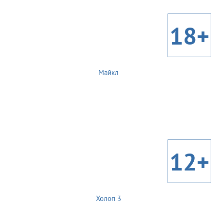
18+
Майкл
12+
Холоп 3