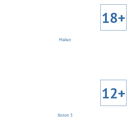
18+
Майкл
12+
Холоп 3