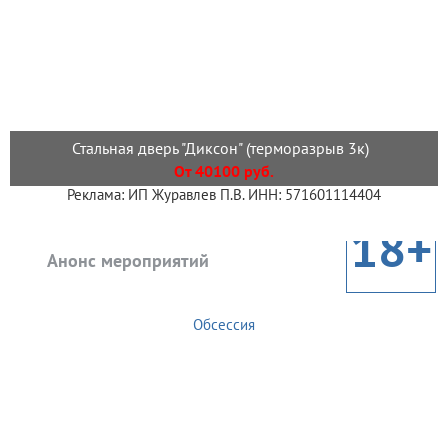
Стальная дверь "Диксон" (терморазрыв 3к)
От 40100 руб.
Реклама: ИП Журавлев П.В. ИНН: 571601114404
18+
Анонс мероприятий
Обсессия