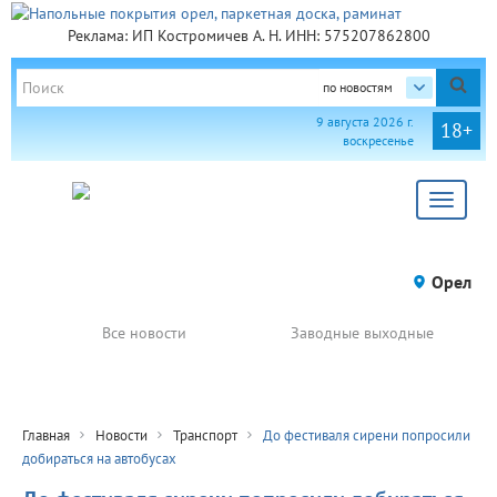
Реклама: ИП Костромичев А. Н. ИНН: 575207862800
по новостям
9 августа 2026 г.
18+
воскресенье
Toggle
navigat
Орел
Все новости
Заводные выходные
Главная
Новости
Транспорт
До фестиваля сирени попросили
добираться на автобусах