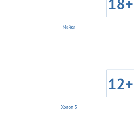
18+
Майкл
12+
Холоп 3