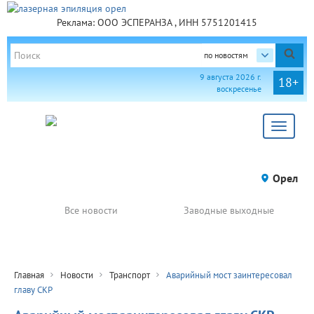
Реклама: ООО ЭСПЕРАНЗА , ИНН 5751201415
по новостям
9 августа 2026 г.
18+
воскресенье
Toggle
navigat
Орел
Все новости
Заводные выходные
Главная
Новости
Транспорт
Аварийный мост заинтересовал
главу СКР