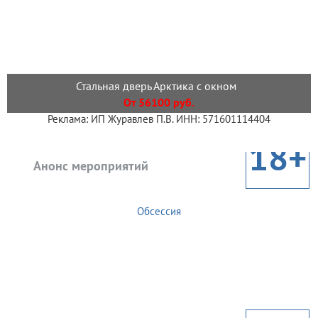
Стальная дверь Арктика с окном
От 56100 руб.
Реклама: ИП Журавлев П.В. ИНН: 571601114404
18+
Анонс мероприятий
Обсессия