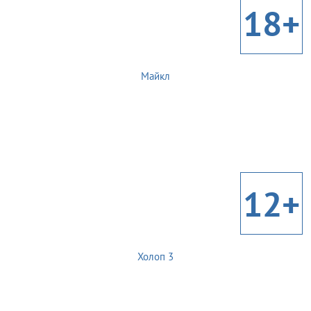
18+
Майкл
12+
Холоп 3