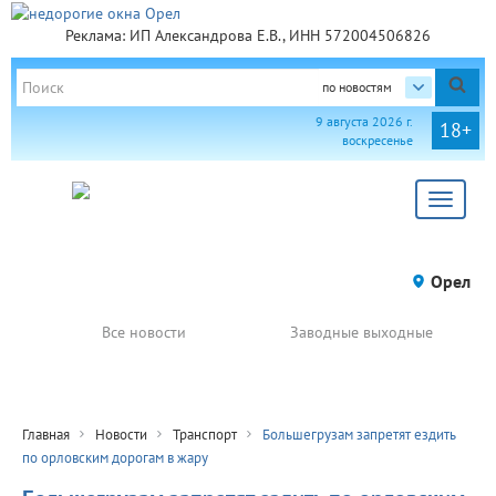
Реклама: ИП Александрова Е.В., ИНН 572004506826
по новостям
9 августа 2026 г.
18+
воскресенье
Toggle
navigat
Орел
Все новости
Заводные выходные
Главная
Новости
Транспорт
Большегрузам запретят ездить
по орловским дорогам в жару