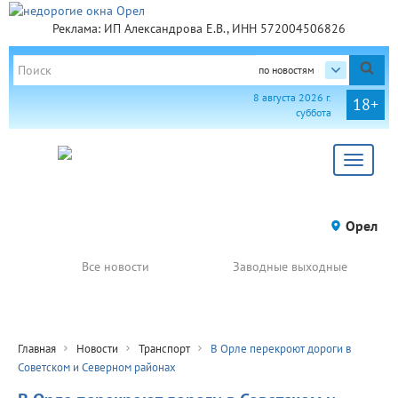
Реклама: ИП Александрова Е.В., ИНН 572004506826
по новостям
8 августа 2026 г.
18+
суббота
Toggle
navigat
Орел
Все новости
Заводные выходные
Главная
Новости
Транспорт
В Орле перекроют дороги в
Советском и Северном районах