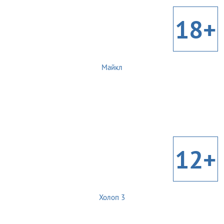
18+
Майкл
12+
Холоп 3