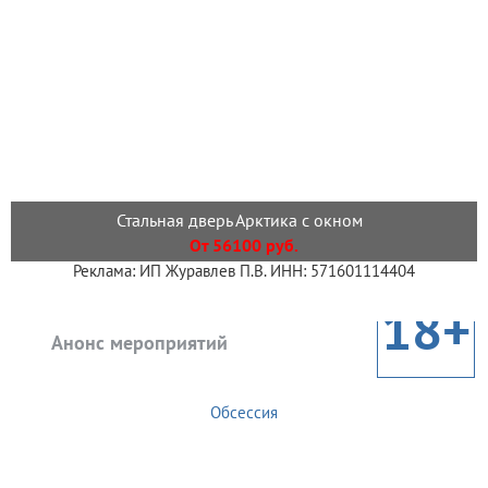
Стальная дверь Арктика с окном
От 56100 руб.
Реклама: ИП Журавлев П.В. ИНН: 571601114404
18+
Анонс мероприятий
Обсессия