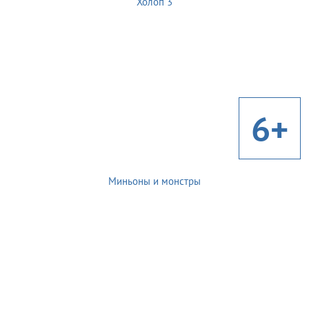
Холоп 3
6+
Миньоны и монстры