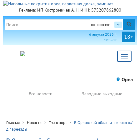
Реклама: ИП Костромичев А. Н. ИНН: 575207862800
по новостям
6 августа 2026 г.
18+
четверг
Toggle
navigat
Орел
Все новости
Заводные выходные
Главная
Новости
Транспорт
В Орловской области закроют ж/
д переезды