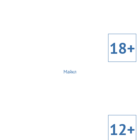
18+
Майкл
12+