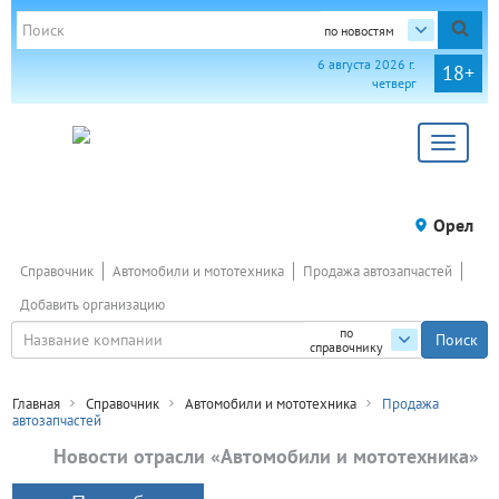
по новостям
6 августа 2026 г.
18+
четверг
Toggle
navigat
Орел
Справочник
Автомобили и мототехника
Продажа автозапчастей
Добавить организацию
по
справочнику
Главная
Справочник
Автомобили и мототехника
Продажа
автозапчастей
Новости отрасли «Автомобили и мототехника»