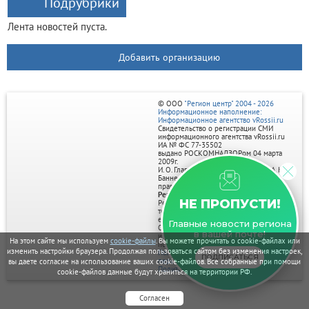
Подрубрики
Лента новостей пуста.
Добавить организацию
© ООО
"Регион центр" 2004 - 2026
Информационное наполнение:
Информационное агентство vRossii.ru
Свидетельство о регистрации СМИ
информационного агентства vRossii.ru
ИА № ФС 77‑35502
выдано РОСКОМНАДЗОРом 04 марта
2009г.
И. О. Главного редактора Нарыков А. Н.
Баннеры на портале размещаются на
правах рекламы.
Реклама на портале:
НЕ ПРОПУСТИ!
Рекламное агентство "Умный маркетинг"
тел. 7-910-267-70-40,
email: umnyy.marketing@yandex.ru
Главные новости региона
Отдельные публикации могут содержать
в вашей почте!
информацию, не предназначенную для
На этом сайте мы используем
cookie-файлы
. Вы можете прочитать о cookie-файлах или
пользователей до 18 лет.
изменить настройки браузера. Продолжая пользоваться сайтом без изменения настроек,
Политика в отношении обработки
ПОДПИСАТЬСЯ
персональных данных
вы даете согласие на использование ваших cookie-файлов. Все собранные при помощи
Политика обработки файлов cookie
cookie-файлов данные будут храниться на территории РФ.
Согласен