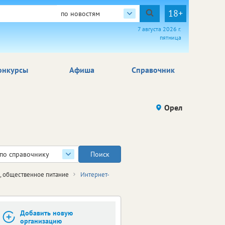
18+
по новостям
7 августа 2026 г.
пятница
онкурсы
Афиша
Справочник
Орел
по справочнику
е, общественное питание
Интернет-
Добавить новую
организацию