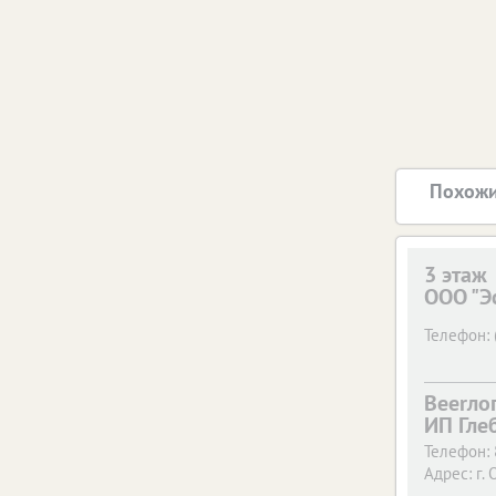
Похожи
3 этаж
ООО "Э
Телефон:
Beerло
ИП Гле
Телефон:
Адрес:
г. 