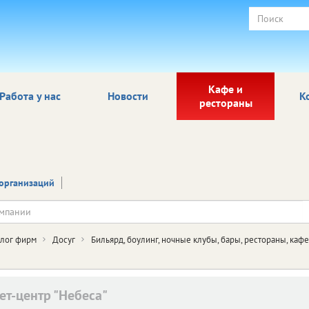
Кафе и
Работа у нас
Новости
К
рестораны
организаций
алог фирм
Досуг
Бильярд, боулинг, ночные клубы, бары, рестораны, каф
ет-центр "Небеса"