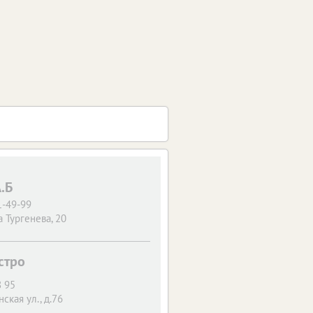
.Б
1-49-99
 Тургенева, 20
стро
8 95
ская ул., д.76