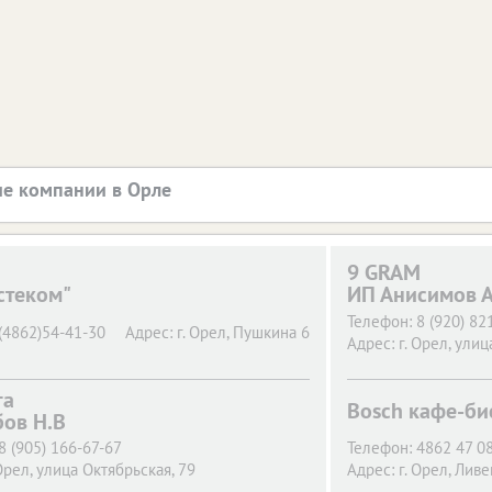
е компании в Орле
9 GRAM
стеком"
ИП Анисимов А
Телефон:
8 (920) 82
(4862)54-41-30
Адрес:
г. Орел,
Пушкина 6
Адрес:
г. Орел,
улица
га
Bosch кафе-би
бов Н.В
8 (905) 166-67-67
Телефон:
4862 47 0
Орел,
улица Октябрьская, 79
Адрес:
г. Орел,
Ливен