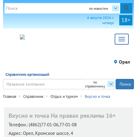
по новостям
6 августа 2026 г.
18+
четверг
Toggle
navigat
Орел
Справочник организаций
по
справочнику
Главная
Справочник
Отдых и туризм
Вкусно и точка
Вкусно и точка
На правах рекламы 16+
Телефон.:
(4862)77-01-06,77-01-08
Адрес:
Орел,
Кромское шоссе, 4