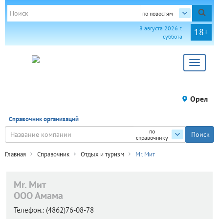
по новостям
8 августа 2026 г.
18+
суббота
Toggle
navigat
Орел
Справочник организаций
по
справочнику
Главная
Справочник
Отдых и туризм
Mr. Мит
Mr. Мит
ООО Амама
Телефон.:
(4862)76-08-78