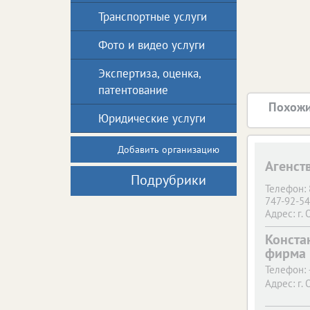
Транспортные услуги
Фото и видео услуги
Экспертиза, оценка,
патентование
Похожи
Юридические услуги
Добавить организацию
Агенств
Подрубрики
Телефон:
747-92-54
Адрес:
г. 
ПРОМТЕХ
Конста
фирма
Телефон:
Адрес:
г. 