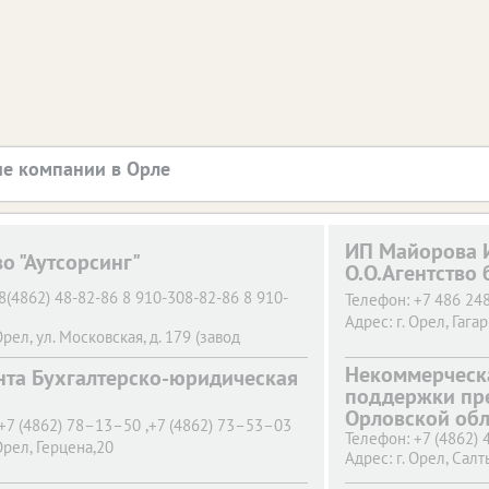
е компании в Орле
ИП Майорова 
о "Аутсорсинг"
О.О.Агентство 
8(4862) 48-82-86 8 910-308-82-86 8 910-
Телефон:
+7 486 248
Адрес:
г. Орел,
Гагар
Орел,
ул. Московская, д. 179 (завод
МОНТАЖ)
Некоммерческ
нта Бухгалтерско-юридическая
поддержки пр
Орловской обл
+7 (4862) 78–13–50 ,+7 (4862) 73–53–03
Телефон:
+7 (4862)
Орел,
Герцена,20
Адрес:
г. Орел,
Салт