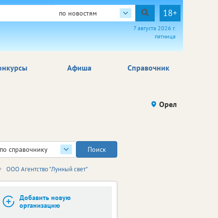
18+
по новостям
7 августа 2026 г.
пятница
онкурсы
Афиша
Справочник
Орел
по справочнику
ООО Агентство "Лунный свет"
Добавить новую
организацию