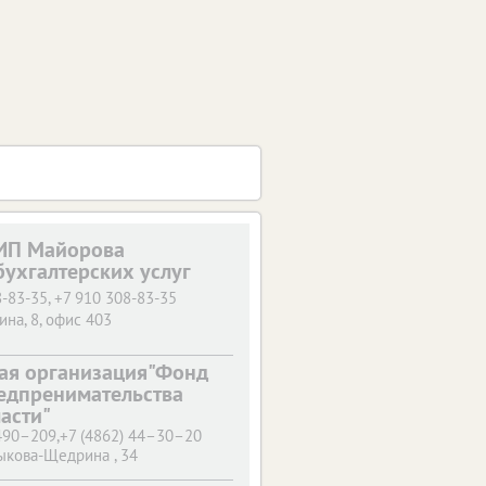
ИП Майорова
бухгалтерских услуг
-83-35, +7 910 308-83-35
ина, 8, офис 403
ая организация"Фонд
едпренимательства
асти"
 490–209,+7 (4862) 44–30–20
ыкова-Щедрина , 34