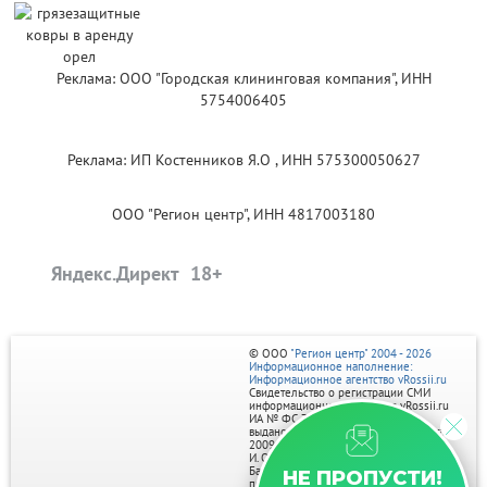
Реклама: ООО "Городская клининговая компания", ИНН
5754006405
Реклама: ИП Костенников Я.О , ИНН 575300050627
ООО "Регион центр", ИНН 4817003180
Яндекс.Директ
© ООО
"Регион центр" 2004 - 2026
Информационное наполнение:
Информационное агентство vRossii.ru
Свидетельство о регистрации СМИ
информационного агентства vRossii.ru
ИА № ФС 77‑35502
выдано РОСКОМНАДЗОРом 04 марта
2009г.
И. О. Главного редактора Нарыков А. Н.
Баннеры на портале размещаются на
НЕ ПРОПУСТИ!
правах рекламы.