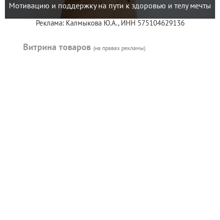
Мотивацию и поддержку на пути к здоровью и телу мечты
Реклама: Калмыкова Ю.А., ИНН 575104629136
Витрина товаров
(на правах рекламы)