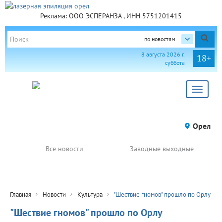
Реклама: ООО ЭСПЕРАНЗА , ИНН 5751201415
по новостям
8 августа 2026 г.
18+
суббота
Toggle
navigat
Орел
Все новости
Заводные выходные
Главная
Новости
Культура
"Шествие гномов" прошло по Орлу
"Шествие гномов" прошло по Орлу