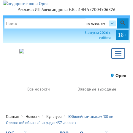
Реклама: ИП Александрова Е.В., ИНН 572004506826
по новостям
8 августа 2026 г.
18+
суббота
Toggle
navigat
Орел
Все новости
Заводные выходные
Главная
Новости
Культура
Юбилейным знаком "80 лет
Орловской области" наградят 457 человек