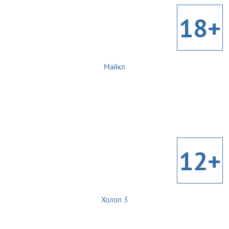
18+
Майкл
12+
Холоп 3