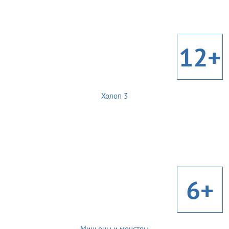
12+
Холоп 3
6+
Миньоны и монстры