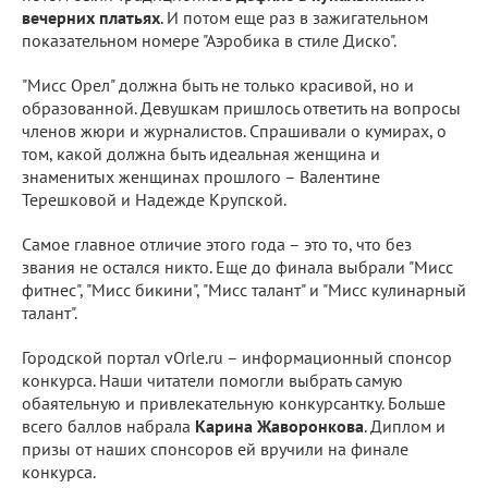
вечерних платьях
. И потом еще раз в зажигательном
показательном номере "Аэробика в стиле Диско".
"Мисс Орел" должна быть не только красивой, но и
образованной. Девушкам пришлось ответить на вопросы
членов жюри и журналистов. Спрашивали о кумирах, о
том, какой должна быть идеальная женщина и
знаменитых женщинах прошлого – Валентине
Терешковой и Надежде Крупской.
Самое главное отличие этого года – это то, что без
звания не остался никто. Еще до финала выбрали "Мисс
фитнес", "Мисс бикини", "Мисс талант" и "Мисс кулинарный
талант".
Городской портал vOrle.ru – информационный спонсор
конкурса. Наши читатели помогли выбрать самую
обаятельную и привлекательную конкурсантку. Больше
всего баллов набрала
Карина Жаворонкова
. Диплом и
призы от наших спонсоров ей вручили на финале
конкурса.