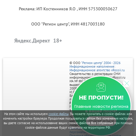
Реклама: ИП Костенников Я.О , ИНН 575300050627
ООО "Регион центр", ИНН 4817003180
Яндекс.Директ
© ООО
"Регион центр" 2004 - 2026
Информационное наполнение:
Информационное агентство vRossii.ru
Свидетельство о регистрации СМИ
информационного агентства vRossii.ru
ИА № ФС 77‑35502
выдано РОСКОМНАДЗОРом 04 марта
2009г.
И. О. Главного редактора Нарыков А. Н.
Баннеры на портале размещаются на
НЕ ПРОПУСТИ!
правах рекламы.
Реклама на портале:
Главные новости региона
Рекламное агентство "Умный маркетинг"
тел. 7-910-267-70-40,
в вашей почте!
На этом сайте мы используем
cookie-файлы
. Вы можете прочитать о cookie-файлах или
email: umnyy.marketing@yandex.ru
Отдельные публикации могут содержать
изменить настройки браузера. Продолжая пользоваться сайтом без изменения настроек,
ПОДПИСАТЬСЯ
информацию, не предназначенную для
вы даете согласие на использование ваших cookie-файлов. Все собранные при помощи
пользователей до 18 лет.
cookie-файлов данные будут храниться на территории РФ.
Политика в отношении обработки
персональных данных
Политика обработки файлов cookie