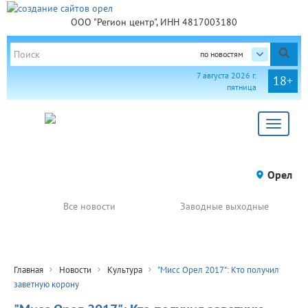
ООО "Регион центр", ИНН 4817003180
по новостям
7 августа 2026 г.
18+
пятница
Toggle
navigat
Орел
Все новости
Заводные выходные
Главная
Новости
Культура
"Мисс Орел 2017": Кто получил
заветную корону