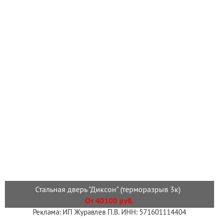
Стальная дверь "Диксон" (терморазрыв 3к)
От 40100 руб.
Реклама: ИП Журавлев П.В. ИНН: 571601114404