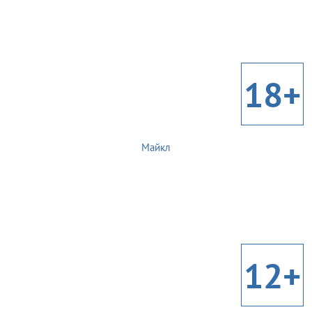
18+
Майкл
12+