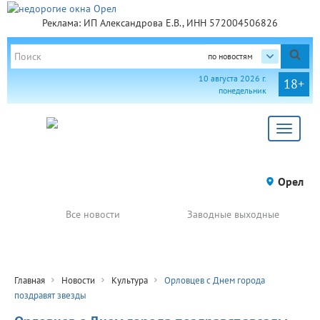
Реклама: ИП Александрова Е.В., ИНН 572004506826
по новостям
10 августа 2026 г.
18+
понедельник
Toggle
navigat
Орел
Все новости
Заводные выходные
Главная
Новости
Культура
Орловцев с Днем города
поздравят звезды