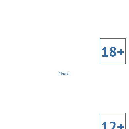
18+
Майкл
12+