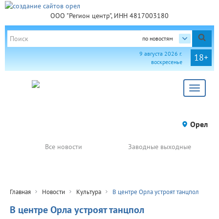
ООО "Регион центр", ИНН 4817003180
по новостям
9 августа 2026 г.
18+
воскресенье
Toggle
navigat
Орел
Все новости
Заводные выходные
Главная
Новости
Культура
В центре Орла устроят танцпол
В центре Орла устроят танцпол