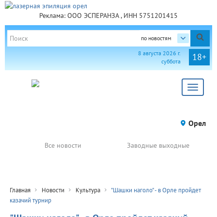
Реклама: ООО ЭСПЕРАНЗА , ИНН 5751201415
по новостям
8 августа 2026 г.
18+
суббота
Toggle
navigat
Орел
Все новости
Заводные выходные
Главная
Новости
Культура
"Шашки наголо" - в Орле пройдет
казачий турнир