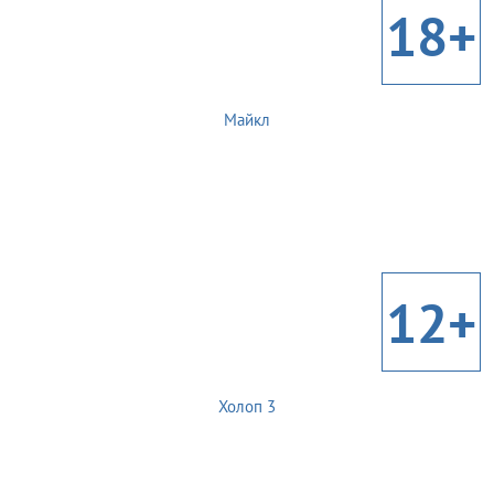
18+
Майкл
12+
Холоп 3