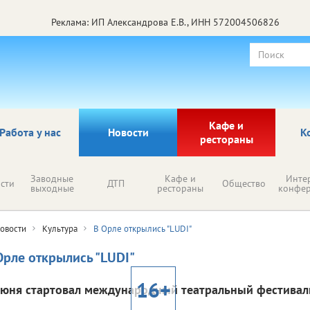
Реклама: ИП Александрова Е.В., ИНН 572004506826
Кафе и
Работа у нас
Новости
К
рестораны
Заводные
Кафе и
Инте
сти
ДТП
Общество
выходные
рестораны
конфе
овости
Культура
В Орле открылись "LUDI"
Орле открылись "LUDI"
16+
июня стартовал международный театральный фестивал