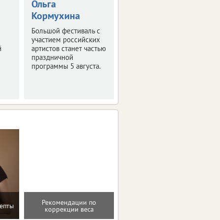
Ольга
новые
Кормухина
экспонаты
Большой фестиваль с
Узнали, что смогут
участием российских
увидеть посетители
й
артистов станет частью
уже совсем скоро.
праздничной
программы 5 августа.
Рекомендации по
епты
Программа снижения веса
коррекции веса