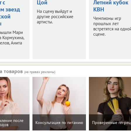
 с
Цой
Летний кубок
ем звезд
КВН
На сцену выйдут и
ской
другие российские
Чемпионы игр
артисты.
ы
прошлых лет
встретятся на одно
 вышли Мари
сцене.
а Кормухина,
елов, Анита
а товаров
(на правах рекламы)
вление после
Консультация по питанию
Проверенные пп-рец
одов