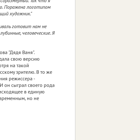
 соразмерный. Так что я
ано. Поражена логотипом
щий художник."
иваль готовит нам не
бинные, человеческие. Я
ва "Дядя Ваня".
здала свою версию
отря на такой
скому зрителю. В то же
ния режиссера -
И он сыграл своего рода
исходящее в единую
овременным, но не