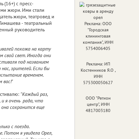
 (16+) с пресс-
ми жюри. Ими стали
атель жюри, театровед и
Тимашева - театральный
Реклама: ООО
венный руководитель
"Городская
клининговая
компания", ИНН
валей похожа на карту
5754006405
м свой свет. Иногда они
стиваля под названием
Реклама: ИП
 нас, зрителей. Если бы
Костенников Я.О ,
испытание временем.
ИНН
 вас!"
575300050627
естивалю:
"Каждый раз,
ООО "Регион
 и я очень рада, что
центр", ИНН
, она сохранится еще
4817003180
лько с поезда.
. Потом я увидела Орел,