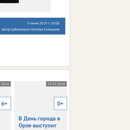
3 июня 2019 г. 10:08
Автор публикации Наталья Синицына
7.2026
23.07.2026
23.07.2026
6+
0+
12+
В День города в
Фонды музея в
Орле выступит
Орле пополнят