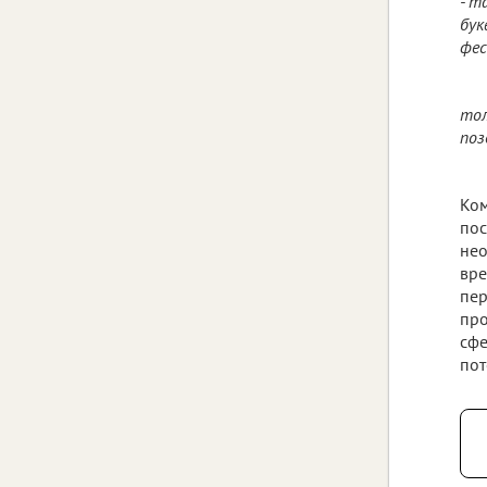
- т
бук
фес
тол
поз
Ком
пос
нео
вре
пер
про
сфе
пот