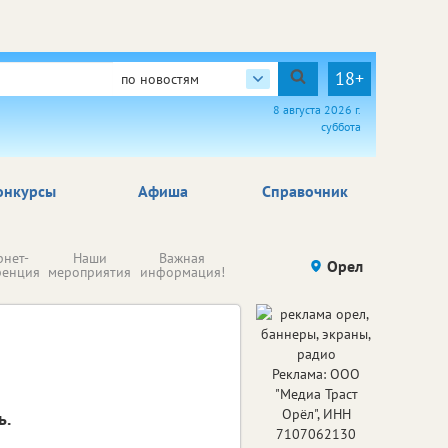
18+
по новостям
8 августа 2026 г.
суббота
онкурсы
Афиша
Справочник
Н
рнет-
Наши
Важная
Происшествия
Орел
Здоровье
комп
ренция
мероприятия
информация!
п
ре
Реклама: ООО
"Медиа Траст
Орёл", ИНН
ь.
7107062130