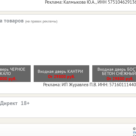
Реклама: Калмыкова Ю.А., ИНН 57510462913
а товаров
(на правах рекламы)
дверь ЧЕРНОЕ
Входная дверь БОС
Входная дверь КАНТРИ
РКАЛО
БЕТОН СНЕЖНЫ
От 29800 руб.
000 руб.
От 29800 руб.
Реклама: ИП Журавлев П.В. ИНН: 5716011144
.Директ
©
И