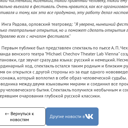
акой чистенький, низенький, такой приятный человеку, такой ему
вально въехала в фестиваль. Очень нравится, как все организов
тиваля и тому, как это все продумано, эту работу делал настоя
Инга Радова, орловский театровед:
"Я уверена, нынешний фест
ько театральные открытия, но и поможет сделать открытия глу
дравляю всех с началом фестиваля."
Первым публике был представлен спектакль по пьесе А. П. Чехо
анда венского театра "Michael Chechov Theater Lab Vienna" со
тановки, где звучат сразу два языка: русский и немецкий. Несм
рдинарный ход, спектакль остался таким родным и близким рус
мя он открылся с другой стороны из-за еще одного нововведе
сонажа, который воплотил в себе образ человеческой судьбы. 
водника между двумя языковыми мирами и соединил все про
ру человеческого бытия. Спектакль получился необычным и с
ерявшим очарования глубокой русской классики.
← Вернуться к
Другие новости в
новостям