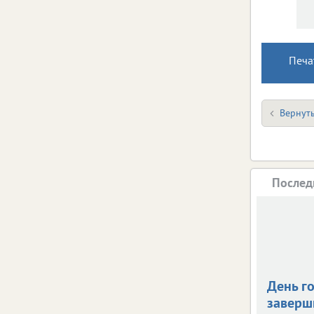
Печа
Вернуть
Послед
День г
заверш