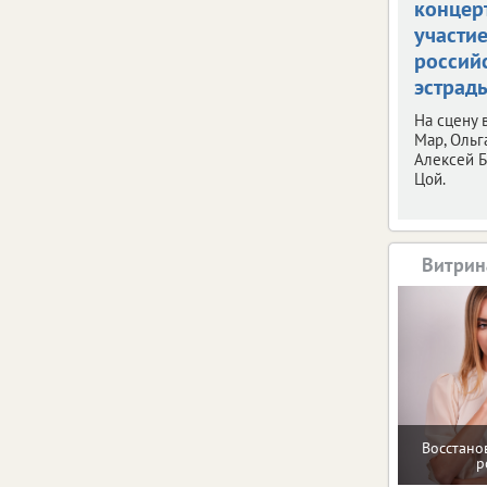
концерт
участи
россий
эстрад
На сцену
Мар, Ольг
Алексей Б
Цой.
Витрин
Восстано
р