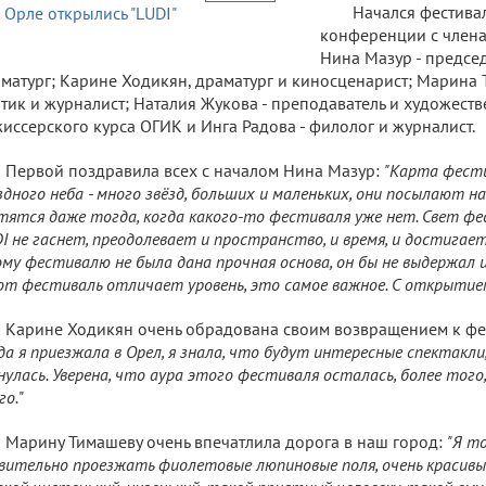
Начался фестиваль
конференции с члена
Нина Мазур - председ
матург; Карине Ходикян, драматург и киносценарист; Марина 
тик и журналист; Наталия Жукова - преподаватель и художест
иссерского курса ОГИК и Инга Радова - филолог и журналист.
Первой поздравила всех с началом Нина Мазур:
"Карта фести
здного неба - много звёзд, больших и маленьких, они посылают на
тятся даже тогда, когда какого-то фестиваля уже нет. Свет фе
I не гаснет, преодолевает и пространство, и время, и достигает
му фестивалю не была дана прочная основа, он бы не выдержал 
т фестиваль отличает уровень, это самое важное. С открытием
Карине Ходикян очень обрадована своим возвращением к ф
да я приезжала в Орел, я знала, что будут интересные спектакли,
нулась. Уверена, что аура этого фестиваля осталась, более того
го.
"
Марину Тимашеву очень впечатлила дорога в наш город:
"Я то
вительно проезжать фиолетовые люпиновые поля, очень красивые