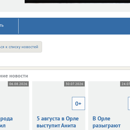
ть
ся к списку новостей
ние новости
06.08.2026
30.07.2026
24.0
0+
орода
5 августа в Орле
В Орле
ил
выступит Анита
разыграют