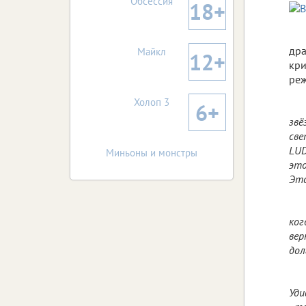
Обсессия
18+
дра
Майкл
12+
кри
реж
Холоп 3
6+
звё
све
LUD
Миньоны и монстры
это
Это
ког
вер
дол
Уди