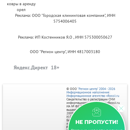
Реклама: ООО "Городская клининговая компания", ИНН
5754006405
Реклама: ИП Костенников Я.О , ИНН 575300050627
ООО "Регион центр", ИНН 4817003180
Яндекс.Директ
© ООО
"Регион центр" 2004 - 2026
Информационное наполнение:
Информационное агентство vRossii.ru
Свидетельство о регистрации СМИ
информационного агентства vRossii.ru
ИА № ФС 77‑35502
выдано РОСКОМНАДЗОРом 04 марта
2009г.
И. О. Главного редактора Нарыков А. Н.
Баннеры на портале размещаются на
НЕ ПРОПУСТИ!
правах рекламы.
Реклама на портале: