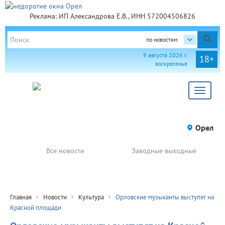
Реклама: ИП Александрова Е.В., ИНН 572004506826
по новостям
9 августа 2026 г.
18+
воскресенье
Toggle
navigat
Орел
Все новости
Заводные выходные
Главная
Новости
Культура
Орловские музыканты выступят на
Красной площади