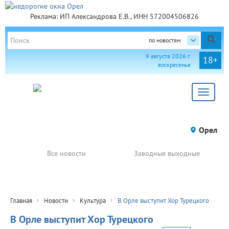
Реклама: ИП Александрова Е.В., ИНН 572004506826
по новостям
9 августа 2026 г.
18+
воскресенье
Toggle
navigat
Орел
Все новости
Заводные выходные
Главная
Новости
Культура
В Орле выступит Хор Турецкого
В Орле выступит Хор Турецкого