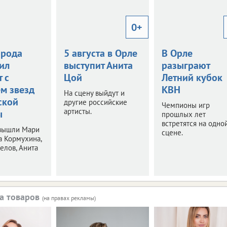
0+
орода
5 августа в Орле
В Орле
ил
выступит Анита
разыграют
 с
Цой
Летний кубок
ем звезд
КВН
На сцену выйдут и
ской
другие российские
Чемпионы игр
артисты.
ы
прошлых лет
встретятся на одно
 вышли Мари
сцене.
а Кормухина,
елов, Анита
а товаров
(на правах рекламы)