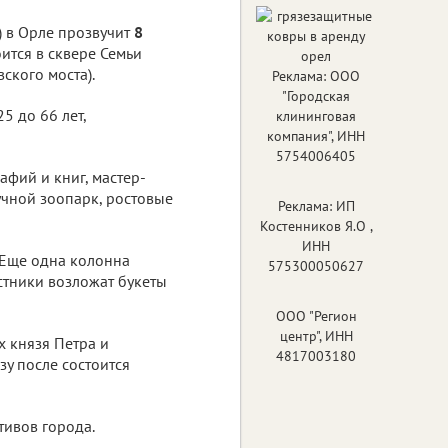
) в Орле прозвучит
8
оится в сквере Семьи
ского моста).
Реклама: ООО
"Городская
5 до 66 лет,
клининговая
компания", ИНН
5754006405
афий и книг, мастер-
учной зоопарк, ростовые
Реклама: ИП
Костенников Я.О ,
ИНН
. Еще одна колонна
575300050627
стники возложат букеты
ООО "Регион
центр", ИНН
х князя Петра и
4817003180
зу после состоится
тивов города.