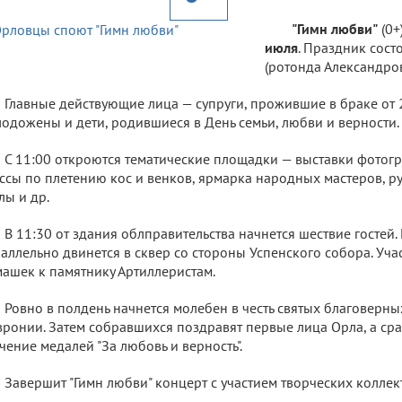
"Гимн любви"
(0+
июля
. Праздник сост
(ротонда Александров
Главные действующие лица — супруги, прожившие в браке от 2
одожены и дети, родившиеся в День семьи, любви и верности.
С 11:00 откроются тематические площадки — выставки фотогр
ссы по плетению кос и венков, ярмарка народных мастеров, р
лы и др.
В 11:30 от здания облправительства начнется шествие гостей
аллельно двинется в сквер со стороны Успенского собора. Уча
ашек к памятнику Артиллеристам.
Ровно в полдень начнется молебен в честь святых благоверны
ронии. Затем собравшихся поздравят первые лица Орла, а сра
чение медалей "За любовь и верность".
Завершит "Гимн любви" концерт с участием творческих коллек