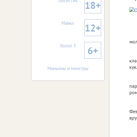
Обсессия
18+
Майкл
12+
мол
Холоп 3
6+
кла
кук
Миньоны и монстры
пар
ром
Фев
вру