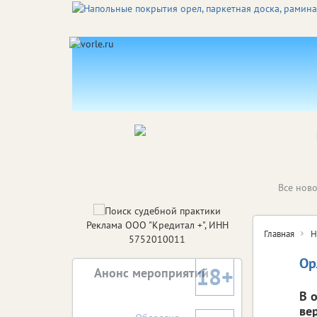
Все ново
Реклама ООО "Кредитал +", ИНН
Главная
Н
5752010011
Ор
18+
Анонс мероприятий
В 
ве