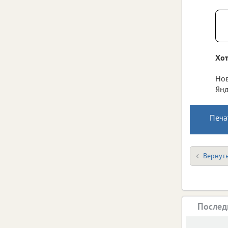
Хот
Нов
Янд
Печа
Вернуть
Послед