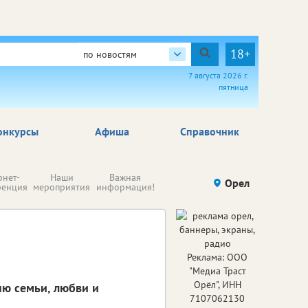
18+
по новостям
7 августа 2026 г.
пятница
онкурсы
Афиша
Справочник
Н
рнет-
Наши
Важная
Происшествия
Орел
Здоровье
комп
ренция
мероприятия
информация!
п
ре
Реклама: ООО
"Медиа Траст
Орёл", ИНН
ню семьи, любви и
7107062130