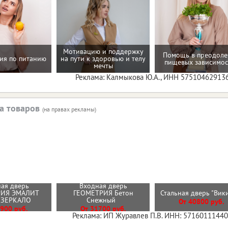
Мотивацию и поддержку
Помощь в преодол
ия по питанию
на пути к здоровью и телу
пищевых зависимос
мечты
Реклама: Калмыкова Ю.А., ИНН 57510462913
а товаров
(на правах рекламы)
ая дверь
Входная дверь
РИЯ ЭМАЛИТ
ГЕОМЕТРИЯ Бетон
Стальная дверь "Вик
 ЗЕРКАЛО
Снежный
От 40800 руб.
900 руб.
От 31700 руб.
Реклама: ИП Журавлев П.В. ИНН: 5716011144