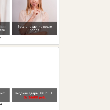
ении
Восстановление после
Проверенные пп-рецепты
тей
родов
6
инг"
Входная дверь ЭВЕРЕСТ
Стальная дверь "Дуэт"
От 36600 руб.
От 36000 руб.
04