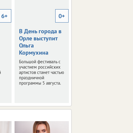
6+
0+
12+
В День города в
Фонды музея в
Орле выступит
Орле пополнят
Ольга
новые
Кормухина
экспонаты
Большой фестиваль с
Узнали, что смогут
участием российских
увидеть посетители
й
артистов станет частью
уже совсем скоро.
праздничной
программы 5 августа.