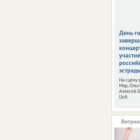
День г
заверш
концерт
участи
россий
эстрад
На сцену
Мар, Ольг
Алексей Б
Цой.
Витрин