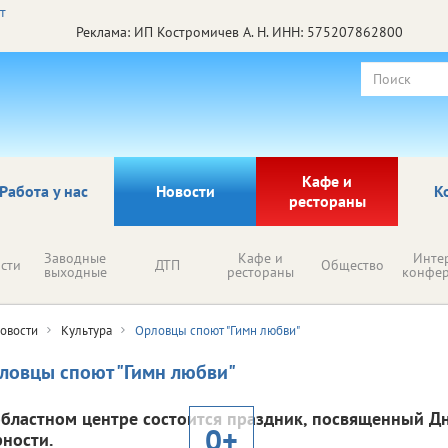
Реклама: ИП Костромичев А. Н. ИНН: 575207862800
Кафе и
Работа у нас
Новости
К
рестораны
Заводные
Кафе и
Инте
сти
ДТП
Общество
выходные
рестораны
конфе
овости
Культура
Орловцы споют "Гимн любви"
ловцы споют "Гимн любви"
областном центре состоится праздник, посвященный Д
0+
рности.