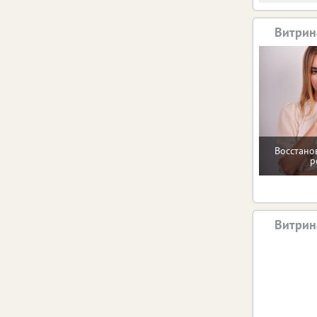
Витрин
Восстано
р
Витрин