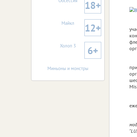
Обсессия
18+
Майкл
12+
уча
кон
фле
Холоп 3
6+
орг
пр
Миньоны и монстры
орг
шес
Mis
еж
мод
"LU