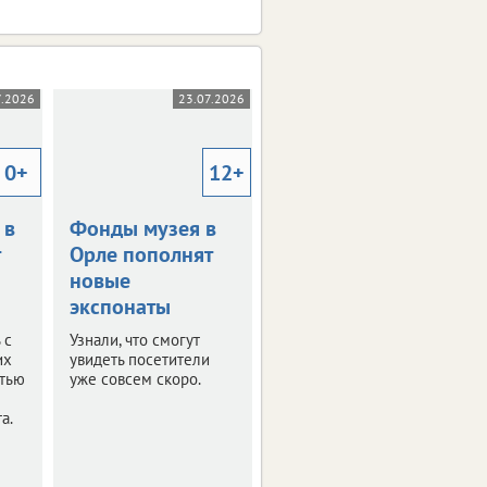
7.2026
23.07.2026
21.07.2026
0+
12+
6+
 в
Фонды музея в
Ярмарка вина,
Орле пополнят
сыра, хлеба и
новые
меда снова
экспонаты
пройдет в Орле
 с
Узнали, что смогут
Организаторы готовят
их
увидеть посетители
четырехдневную
стью
уже совсем скоро.
программу.
а.