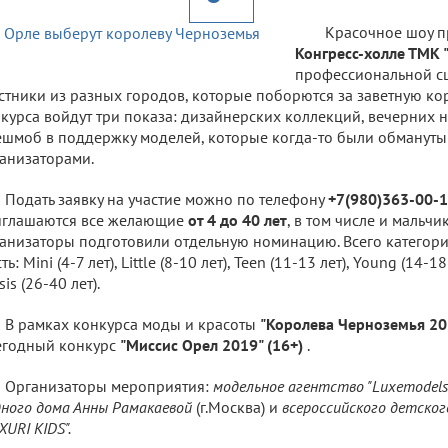
Красочное шоу 
Конгресс-холле ТМК 
профессиональной сц
стники из разных городов, которые поборются за заветную ко
курса войдут три показа: дизайнерских коллекций, вечерних 
шмоб в поддержку моделей, которые когда-то были обманут
анизаторами.
Подать заявку на участие можно по телефону
+7(980)363-00-1
иглашаются все желающие
от 4 до 40 лет
, в том числе и мальчи
анизаторы подготовили отдельную номинацию. Всего категори
ть: Mini (4-7 лет), Little (8-10 лет), Teen (11-13 лет), Young (14-18
sis (26-40 лет).
В рамках конкурса моды и красоты
"Королева Черноземья 201
егодный конкурс
"Миссис Орел 2019" (16+)
.
Организаторы мероприятия:
модельное агентство "Luxemodels
ного дома Анны Рамакаевой
(г.Москва) и
всероссийского детског
XURI KIDS".