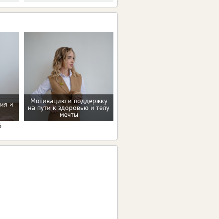
Мотивацию и поддержку
ия и
на пути к здоровью и телу
Программа снижения веса
мечты
6