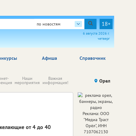
18+
по новостям
6 августа 2026 г.
четверг
онкурсы
Афиша
Справочник
Н
рнет-
Наши
Важная
Происшествия
Орел
Здоровье
комп
ренция
мероприятия
информация!
п
ре
Реклама: ООО
"Медиа Траст
Орёл", ИНН
желающие от 4 до 40
7107062130