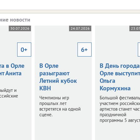
ние новости
30.07.2026
24.07.2026
23.0
0+
6+
та в Орле
В Орле
В День города
ит Анита
разыграют
Орле выступит
Летний кубок
Ольга
КВН
Кормухина
выйдут и
ссийские
Чемпионы игр
Большой фестиваль
прошлых лет
участием российск
встретятся на одной
артистов станет ча
сцене.
праздничной
программы 5 август