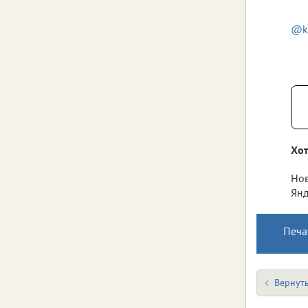
@ko
Хот
Нов
Янд
Печа
Вернуть