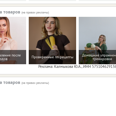
а товаров
(на правах рекламы)
вление после
Домашние упражнен
Проверенные пп-рецепты
одов
тренировки
Реклама: Калмыкова Ю.А., ИНН 57510462913
а товаров
(на правах рекламы)