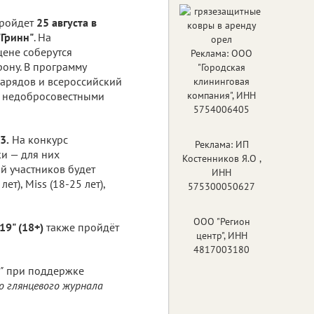
пройдет
25 августа в
"Гринн"
. На
ене соберутся
Реклама: ООО
рону. В программу
"Городская
нарядов и всероссийский
клининговая
ы недобросовестными
компания", ИНН
5754006405
3.
На конкурс
Реклама: ИП
ки — для них
Костенников Я.О ,
й участников будет
ИНН
 лет), Miss (18-25 лет),
575300050627
ООО "Регион
9" (18+)
также пройдёт
центр", ИНН
4817003180
"
при поддержке
о глянцевого журнала