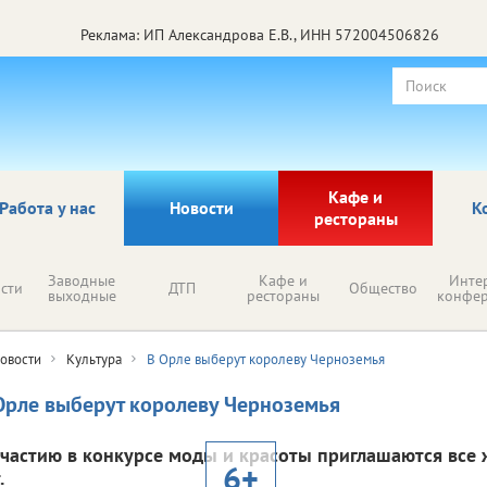
Реклама: ИП Александрова Е.В., ИНН 572004506826
Кафе и
Работа у нас
Новости
К
рестораны
Заводные
Кафе и
Инте
сти
ДТП
Общество
выходные
рестораны
конфе
овости
Культура
В Орле выберут королеву Черноземья
Орле выберут королеву Черноземья
участию в конкурсе моды и красоты приглашаются все 
6+
.