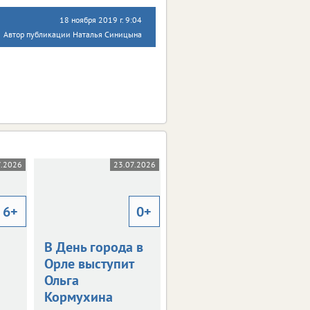
18 ноября 2019 г. 9:04
Автор публикации Наталья Синицына
7.2026
23.07.2026
23.07.2026
6+
0+
12+
В День города в
Фонды музея в
Орле выступит
Орле пополнят
Ольга
новые
Кормухина
экспонаты