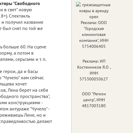
ктеры "Свободного
и в свет" новую
18+). Спектакль
а
и получил название
Реклама: ООО
е был снят по той же
"Городская
клининговая
компания", ИНН
ть больше 60. На сцене
5754006405
орму, а потом в
ями, серьгами и т. п.
Реклама: ИП
Костенников Я.О ,
 герои, да и басы
ИНН
о "Чучело" нам сейчас
575300050627
ольцева хочет
ов, Лена берет на себя
ООО "Регион
ободного пространства",
центр", ИНН
ми конструкциями -
4817003180
том антураже "Чучело" -
ереживаешь Лене, но и
 справедливостью делают