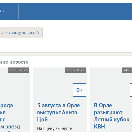
ть
ся к списку новостей
ние новости
06.08.2026
30.07.2026
24.0
0+
орода
5 августа в Орле
В Орле
ил
выступит Анита
разыграют
 с
Цой
Летний кубок
ем звезд
КВН
На сцену выйдут и