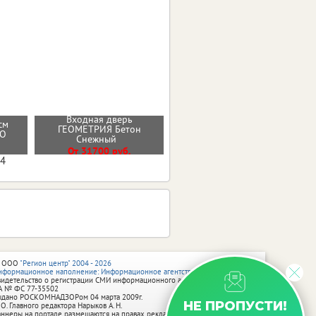
Входная дверь
см
ГЕОМЕТРИЯ Бетон
Стальная дверь "Вельвет"
РО
Снежный
От 42900 руб.
От 31700 руб.
04
 ООО
"Регион центр" 2004 - 2026
нформационное наполнение: Информационное агентство vRossii.ru
видетельство о регистрации СМИ информационного агентства vRossii.ru
А № ФС 77‑35502
ыдано РОСКОМНАДЗОРом 04 марта 2009г.
НЕ ПРОПУСТИ!
 О. Главного редактора Нарыков А. Н.
аннеры на портале размещаются на правах рекламы.