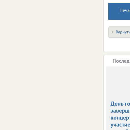
Печа
Вернуть
Послед
День г
заверш
концерт
участи