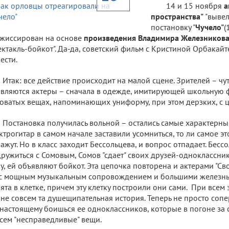
14 и 15 ноября
а
пространства"
"вывел
постановку "
Чучело"
(
жиссирован на основе
произведения Владимира Железников
ектакль-бойкот". Да-да, советский фильм с Кристиной Орбакайт
ести.
Итак: все действие происходит на малой сцене. Зрителей – чу
вляются актеры – сначала в одежде, имитирующей школьную ф
оватых вещах, напоминающих униформу, при этом дерзких, с цеп
Постановка получилась вольной – остались самые характерные
ктрогитар в самом начале заставили усомниться, то ли самое эт
ажут. Но в класс заходит Бессольцева, и вопрос отпадает. Бесс
ружиться с Сомовым, Сомов "сдает" своих друзей-одноклассник
у, ей объявляют бойкот. Эта цепочка повторена и актерами "Св
с мощным музыкальным сопровождением и большими железны
ята в клетке, причем эту клетку построили они сами. При всем э
 не совсем та душещипательная история. Теперь не просто соп
настоящему боишься ее одноклассников, которые в погоне за
сем "несправедливые" вещи.