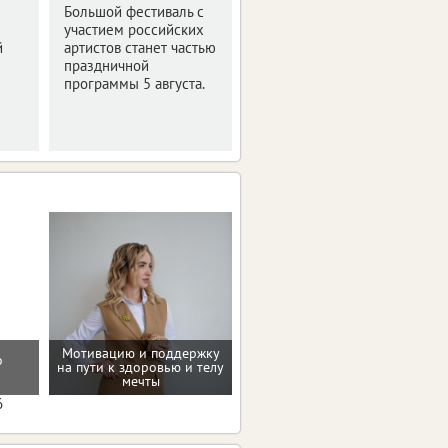
Большой фестиваль с
Узнали, что смогут
участием российских
увидеть посетители
й
артистов станет частью
уже совсем скоро.
праздничной
программы 5 августа.
Мотивацию и поддержку
о
на пути к здоровью и телу
Программа снижения веса
мечты
6