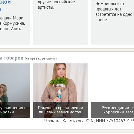
ской
другие российские
Чемпионы игр
артисты.
ы
прошлых лет
встретятся на одно
 вышли Мари
сцене.
а Кормухина,
елов, Анита
а товаров
(на правах рекламы)
упражнения и
Помощь в преодолении
Рекомендации п
нировки
пищевых зависимостей
коррекции веса
Реклама: Калмыкова Ю.А., ИНН 57510462913