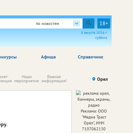
18+
по новостям
8 августа 2026 г.
суббота
онкурсы
Афиша
Справочник
Н
рнет-
Наши
Важная
Происшествия
Орел
Здоровье
комп
ренция
мероприятия
информация!
п
ре
Реклама: ООО
"Медиа Траст
Орёл", ИНН
ру.
7107062130