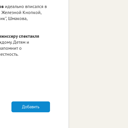
ов
идеально вписался в
о Железной Кнопкой,
ик", Шмакова,
ежиссеру спектакля
ждому. Детям и
напомнит о
естность.
Добавить