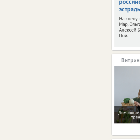
россий
эстрад
На сцену
Мар, Ольг
Алексей Б
Цой.
Витрин
Домашние 
тре