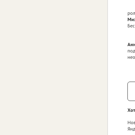
рол
Ми
Бес
Анн
под
нео
Хот
Нов
Янд