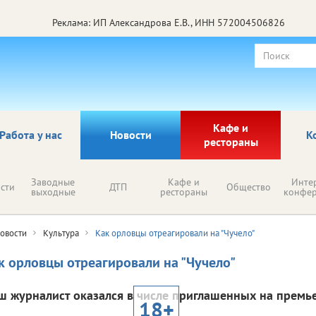
Реклама: ИП Александрова Е.В., ИНН 572004506826
Кафе и
Работа у нас
Новости
К
рестораны
Заводные
Кафе и
Инте
сти
ДТП
Общество
выходные
рестораны
конфе
овости
Культура
Как орловцы отреагировали на "Чучело"
к орловцы отреагировали на "Чучело"
ш журналист оказался в числе приглашенных на премье
18+