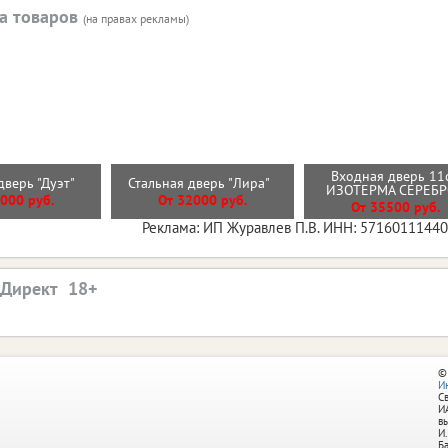
а товаров
(на правах рекламы)
Входная дверь 11
дверь "Дуэт"
Стальная дверь "Лира"
ИЗОТЕРМА СЕРЕБ
000 руб.
От 32000 руб.
От 35500 руб.
Реклама: ИП Журавлев П.В. ИНН: 5716011144
.Директ
©
И
С
И
в
И.
Б