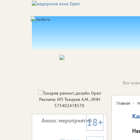
Все ново
Реклама: ИП Токарев А.М., ИНН
Главная
Н
575402478570
Ка
18+
Анонс мероприятий
На