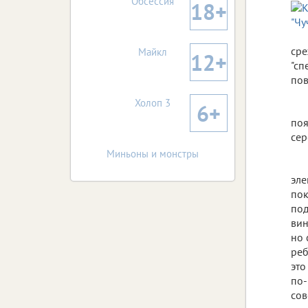
Обсессия
18+
сре
Майкл
12+
"сп
пов
Холоп 3
6+
поя
сер
Миньоны и монстры
эле
пок
под
вин
но 
реб
это
по-
сов