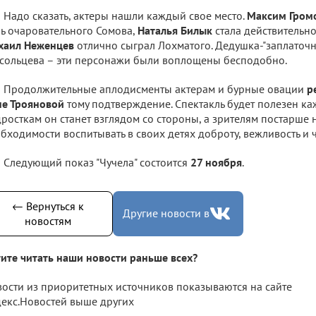
Надо сказать, актеры нашли каждый свое место.
Максим Гром
ь очаровательного Сомова,
Наталья Билык
стала действительн
хаил Неженцев
отлично сыграл Лохматого. Дедушка-"заплаточн
сольцева – эти персонажи были воплощены бесподобно.
Продолжительные аплодисменты актерам и бурные овации
р
е Трояновой
тому подтверждение. Спектакль будет полезен ка
росткам он станет взглядом со стороны, а зрителям постарше 
бходимости воспитывать в своих детях доброту, вежливость и ч
Следующий показ "Чучела" состоится
27 ноября
.
← Вернуться к
Другие новости в
новостям
ите читать наши новости раньше всех?
ости из приоритетных источников показываются на сайте
екс.Новостей выше других