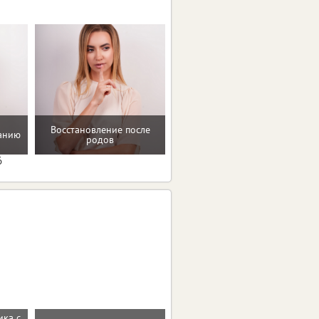
Мотивацию и поддержку
Восстановление после
танию
на пути к здоровью и телу
родов
мечты
6
ика с
Входная дверь МОЛДИНГ