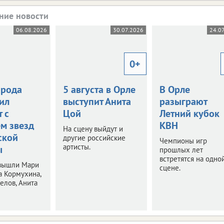
ние новости
06.08.2026
30.07.2026
24.0
0+
орода
5 августа в Орле
В Орле
ил
выступит Анита
разыграют
 с
Цой
Летний кубок
ем звезд
КВН
На сцену выйдут и
ской
другие российские
Чемпионы игр
артисты.
ы
прошлых лет
встретятся на одно
 вышли Мари
сцене.
а Кормухина,
елов, Анита