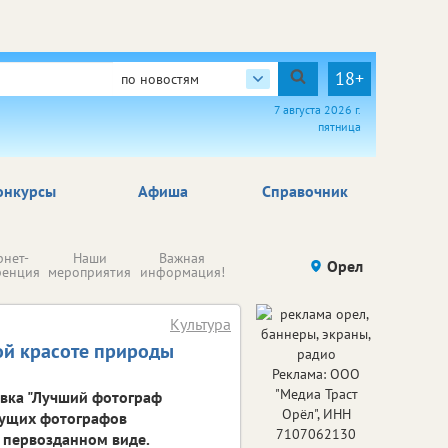
18+
по новостям
7 августа 2026 г.
пятница
онкурсы
Афиша
Справочник
Н
рнет-
Наши
Важная
Происшествия
Орел
Здоровье
комп
ренция
мероприятия
информация!
п
ре
Культура
ой красоте природы
Реклама: ООО
"Медиа Траст
авка "Лучший фотограф
Орёл", ИНН
едущих фотографов
7107062130
е первозданном виде.