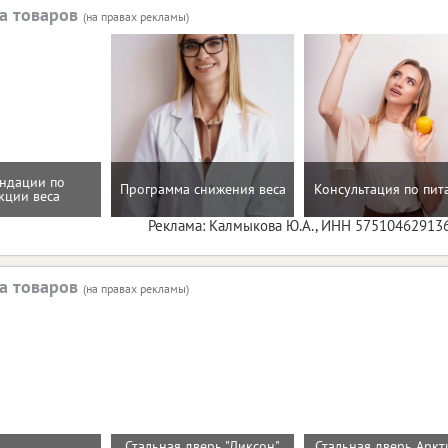
а товаров
(на правах рекламы)
ндации по
Программа снижения веса
Консультация по пи
кции веса
Реклама: Калмыкова Ю.А., ИНН 57510462913
а товаров
(на правах рекламы)
Стальная дверь "Диксон"
Стальная дверь Аркт