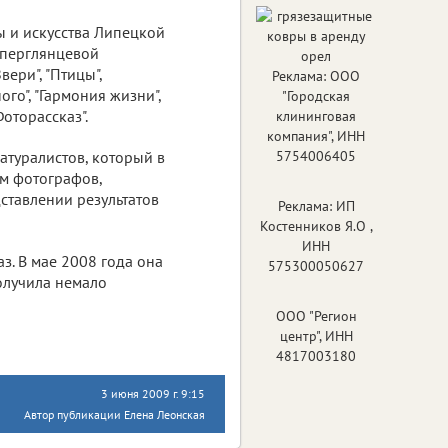
ы и искусства Липецкой
уперглянцевой
ери", "Птицы",
Реклама: ООО
го", "Гармония жизни",
"Городская
Фоторассказ".
клининговая
компания", ИНН
атуралистов, который в
5754006405
ям фотографов,
ставлении результатов
Реклама: ИП
Костенников Я.О ,
ИНН
з. В мае 2008 года она
575300050627
олучила немало
ООО "Регион
центр", ИНН
4817003180
3 июня 2009 г. 9:15
Автор публикации Елена Леонская