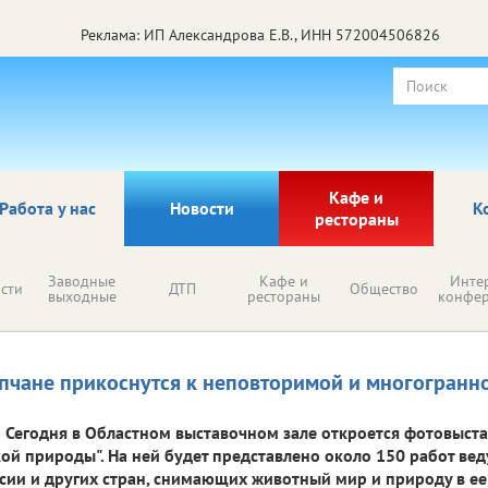
Реклама: ИП Александрова Е.В., ИНН 572004506826
Кафе и
Работа у нас
Новости
К
рестораны
Заводные
Кафе и
Инте
сти
ДТП
Общество
выходные
рестораны
конфе
пчане прикоснутся к неповторимой и многогранн
Сегодня в Областном выставочном зале откроется фотовыст
ой природы". На ней будет представлено около 150 работ в
сии и других стран, снимающих животный мир и природу в е