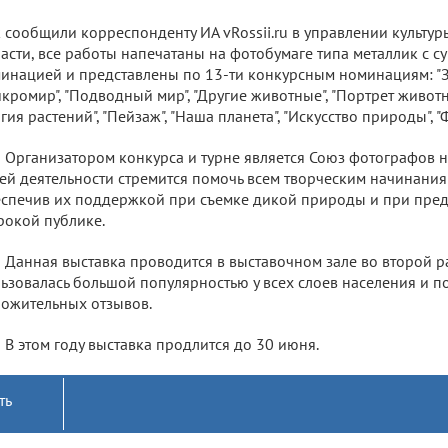
 сообщили корреспонденту ИА vRossii.ru в управлении культур
асти, все работы напечатаны на фотобумаге типа металлик с с
инацией и представлены по 13-ти конкурсным номинациям: "Зв
кромир", "Подводный мир", "Другие животные", "Портрет животно
гия растений", "Пейзаж", "Наша планета", "Искусство природы", "
Организатором конкурса и турне является Союз фотографов н
ей деятельности стремится помочь всем творческим начинани
спечив их поддержкой при съемке дикой природы и при пред
окой публике.
Данная выставка проводится в выставочном зале во второй ра
ьзовалась большой популярностью у всех слоев населения и п
ожительных отзывов.
В этом году выставка продлится до 30 июня.
ть