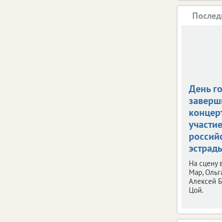
Послед
День г
заверш
концерт
участи
россий
эстрад
На сцену
Мар, Ольг
Алексей Б
Цой.