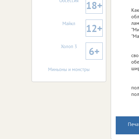
Обсессия
18+
Как
обл
лам
Майкл
12+
"Ми
"Ма
Холоп 3
6+
сво
обе
шир
Миньоны и монстры
пол
пол
Печа