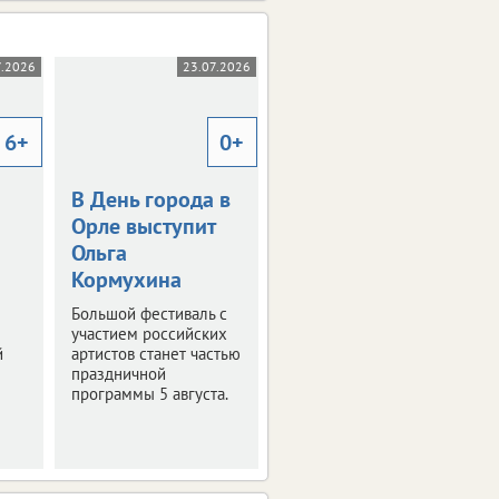
7.2026
23.07.2026
23.07.2026
6+
0+
12+
В День города в
Фонды музея в
Орле выступит
Орле пополнят
Ольга
новые
Кормухина
экспонаты
Большой фестиваль с
Узнали, что смогут
участием российских
увидеть посетители
й
артистов станет частью
уже совсем скоро.
праздничной
программы 5 августа.