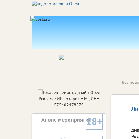
Все ново
Реклама: ИП Токарев А.М., ИНН
575402478570
Ли
18+
Анонс мероприятий
дик
Рос