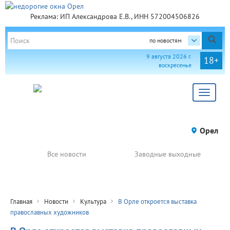
Реклама: ИП Александрова Е.В., ИНН 572004506826
по новостям
9 августа 2026 г.
18+
воскресенье
Toggle
navigat
Орел
Все новости
Заводные выходные
Главная
Новости
Культура
В Орле откроется выставка
православных художников