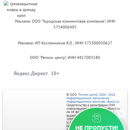
Реклама: ООО "Городская клининговая компания", ИНН
5754006405
Реклама: ИП Костенников Я.О , ИНН 575300050627
ООО "Регион центр", ИНН 4817003180
Яндекс.Директ
© ООО
"Регион центр" 2004 - 2026
Информационное наполнение:
Информационное агентство vRossii.ru
Свидетельство о регистрации СМИ
информационного агентства vRossii.ru
ИА № ФС 77‑35502
выдано РОСКОМНАДЗОРом 04 марта
2009г.
И. О. Главного редактора Нарыков А. Н.
Баннеры на портале размещаются на
НЕ ПРОПУСТИ!
правах рекламы.