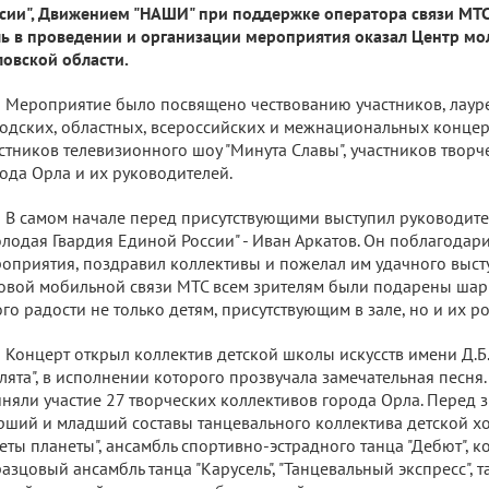
сии", Движением "НАШИ" при поддержке оператора связи МТС
ь в проведении и организации мероприятия оказал Центр м
овской области.
Мероприятие было посвящено чествованию участников, лаур
одских, областных, всероссийских и межнациональных концер
стников телевизионного шоу "Минута Славы", участников творч
ода Орла и их руководителей.
В самом начале перед присутствующими выступил руководите
лодая Гвардия Единой России" - Иван Аркатов. Он поблагодар
оприятия, поздравил коллективы и пожелал им удачного выст
овой мобильной связи МТС всем зрителям были подарены шар
го радости не только детям, присутствующим в зале, но и их р
Концерт открыл коллектив детской школы искусств имени Д.Б.
лята", в исполнении которого прозвучала замечательная песня.
няли участие 27 творческих коллективов города Орла. Перед 
рший и младший составы танцевального коллектива детской 
еты планеты", ансамбль спортивно-эстрадного танца "Дебют", ко
азцовый ансамбль танца "Карусель", "Танцевальный экспресс", 