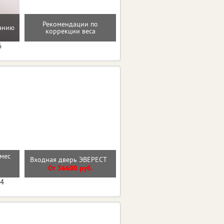
Мотивацию и поддержку
Рекомендации по
танию
на пути к здоровью и телу
коррекции веса
мечты
6
рмес
Входная дверь ЭВЕРЕСТ
Стальная дверь "Дуэт"
От 36600 руб.
От 36000 руб.
04