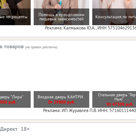
Помощь в преодолении
ые пп-рецепты
Консультация по пи
пищевых зависимостей
Реклама: Калмыкова Ю.А., ИНН 57510462913
а товаров
(на правах рекламы)
Стальная дверь "Ге
дверь "Лира"
Входная дверь КАНТРИ
Нью"
000 руб.
От 29800 руб.
От 47300 руб.
Реклама: ИП Журавлев П.В. ИНН: 5716011144
.Директ