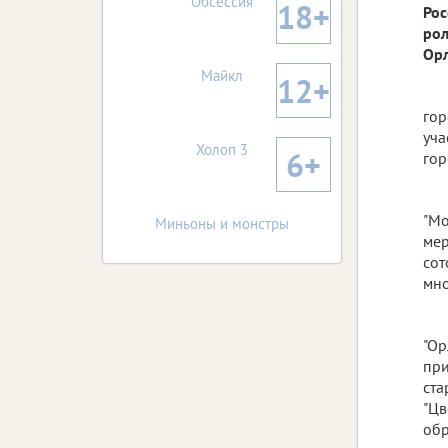
Обсессия
18+
Рос
рол
Орл
Майкл
12+
гор
уча
Холоп 3
6+
гор
"Мо
Миньоны и монстры
мер
сот
мно
"Ор
при
ста
"Цв
обр