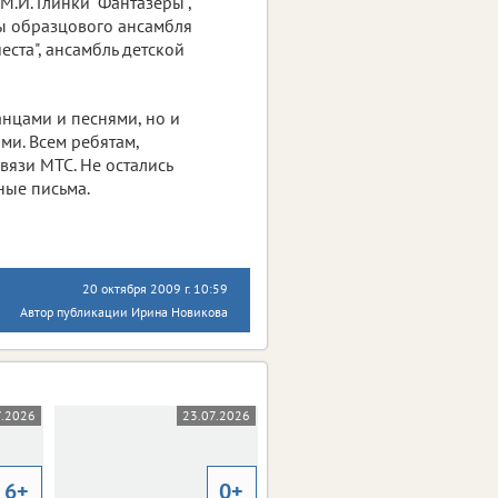
.И. Глинки "Фантазеры",
вы образцового ансамбля
еста", ансамбль детской
нцами и песнями, но и
ми. Всем ребятам,
вязи МТС. Не остались
ные письма.
20 октября 2009 г. 10:59
Автор публикации Ирина Новикова
7.2026
23.07.2026
23.07.2026
6+
0+
12+