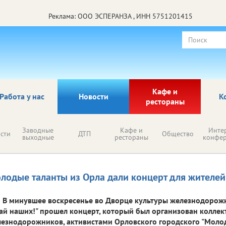
Реклама: ООО ЭСПЕРАНЗА , ИНН 5751201415
Кафе и
Работа у нас
Новости
К
рестораны
Заводные
Кафе и
Инте
сти
ДТП
Общество
выходные
рестораны
конфе
лодые таланты из Орла дали концерт для жителей
В минувшее воскресенье во Дворце культуры железнодорож
ай наших!" прошел концерт, который был организован колле
езнодорожников, активистами Орловского городского "Моло