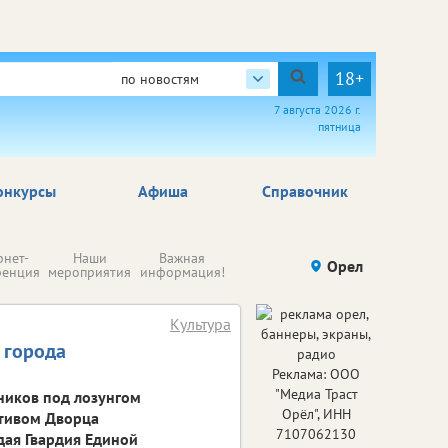
18+
по новостям
7 августа 2026 г.
пятница
онкурсы
Афиша
Справочник
Н
рнет-
Наши
Важная
Происшествия
Орел
Здоровье
комп
ренция
мероприятия
информация!
п
ре
Культура
 города
Реклама: ООО
"Медиа Траст
ников под лозунгом
Орёл", ИНН
ктивом Дворца
7107062130
дая Гвардия Единой