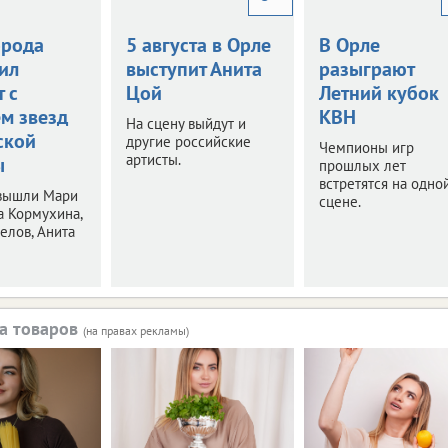
орода
5 августа в Орле
В Орле
ил
выступит Анита
разыграют
 с
Цой
Летний кубок
ем звезд
КВН
На сцену выйдут и
ской
другие российские
Чемпионы игр
артисты.
ы
прошлых лет
встретятся на одно
 вышли Мари
сцене.
а Кормухина,
елов, Анита
а товаров
(на правах рекламы)