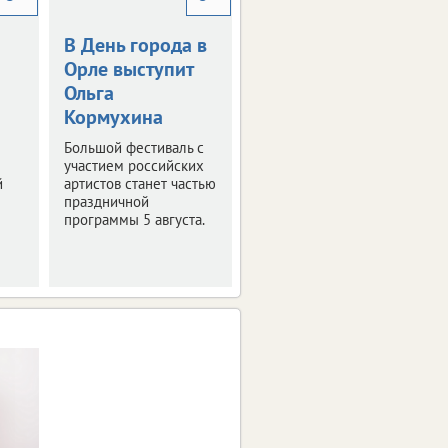
В День города в
Фонды музея в
Орле выступит
Орле пополнят
Ольга
новые
Кормухина
экспонаты
Большой фестиваль с
Узнали, что смогут
участием российских
увидеть посетители
й
артистов станет частью
уже совсем скоро.
праздничной
программы 5 августа.