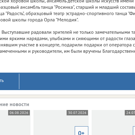
ской хоровой школы, ансамбль детской школы искусств имени М
азцовый ансамбль танца "Росинка", старший и младший соста
ца "Радость", образцовый театр эстрадно-спортивного танца "Фи
овой школы города Орла "Мелодия".
Выступавшие радовали зрителей не только замечательными та
ими яркими нарядами, улыбками и сияющими от радости глаза
нявшим участие в концерте, подарили подарки от оператора с
амеченными и руководители, им были вручены Благодарствен
ть
ние новости
06.08.2026
30.07.2026
24.0
0+