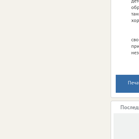
дет
обр
тан
хор
сво
при
нез
Печа
Послед