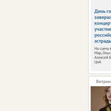
День г
заверш
концерт
участи
россий
эстрад
На сцену
Мар, Ольг
Алексей Б
Цой.
Витрин