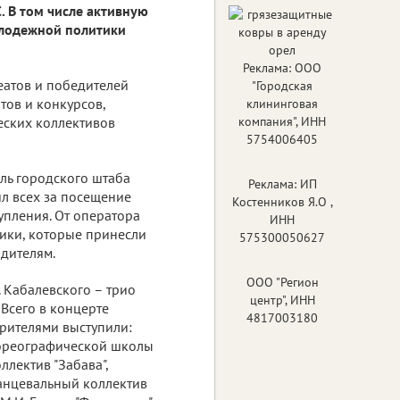
. В том числе активную
олодежной политики
Реклама: ООО
еатов и победителей
"Городская
тов и конкурсов,
клининговая
еских коллективов
компания", ИНН
5754006405
ль городского штаба
Реклама: ИП
ил всех за посещение
Костенников Я.О ,
упления. От оператора
ИНН
ики, которые принесли
575300050627
одителям.
ООО "Регион
 Кабалевского – трио
центр", ИНН
 Всего в концерте
4817003180
зрителями выступили:
хореографической школы
ллектив "Забава",
танцевальный коллектив