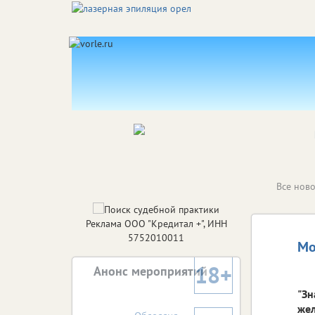
Все ново
Реклама ООО "Кредитал +", ИНН
5752010011
Мо
18+
Анонс мероприятий
"Зн
жел