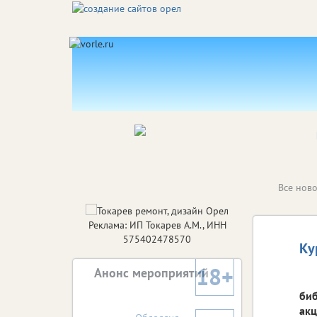
Все ново
Реклама: ИП Токарев А.М., ИНН
575402478570
Ку
18+
Анонс мероприятий
биб
акц