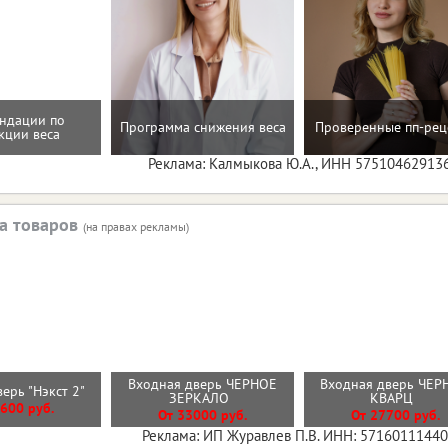
ндации по
Программа снижения веса
Проверенные пп-рец
кции веса
Реклама: Калмыкова Ю.А., ИНН 57510462913
а товаров
(на правах рекламы)
Входная дверь ЧЕРНОЕ
Входная дверь ЧЕ
верь "Нэкст 2"
ЗЕРКАЛО
КВАРЦ
600 руб.
От 33000 руб.
От 27700 руб.
Реклама: ИП Журавлев П.В. ИНН: 5716011144