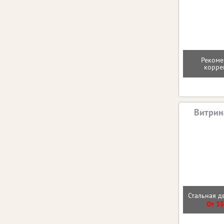
Рекоме
корре
Витрин
Стальная д
От 35