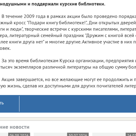
нодушными и поддержали курские библиотеки.
В течение 2009 года в рамках акции было проведено порядк
жный кросс "Подари книгу библиотеке!", Дни открытых дверей
ги и люди", творческие встречи с курскими писателями, литер
ера, литературный семейный праздник "Дружим с книгой всей 
лее книги друга нет" и многие другие. Активное участие в них
овек.
За это время библиотекам Курска организации, предприятия
 тысяч экземпляров различной литературы на общую сумму бол
Акция завершается, но все желающие могут ее продолжить и 
ую жизнь, сделав их доступными для других почитателей лите
ть
ние новости
06.08.2026
30.07.2026
24.0