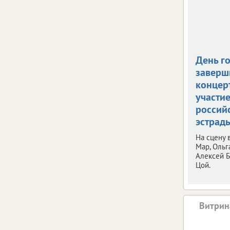
День г
заверш
концерт
участи
россий
эстрад
На сцену
Мар, Ольг
Алексей Б
Цой.
Витрин