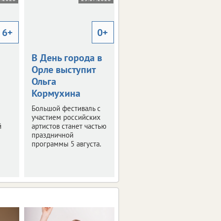
6+
0+
12+
В День города в
Фонды музея в
Орле выступит
Орле пополнят
Ольга
новые
Кормухина
экспонаты
Большой фестиваль с
Узнали, что смогут
участием российских
увидеть посетители
й
артистов станет частью
уже совсем скоро.
праздничной
программы 5 августа.