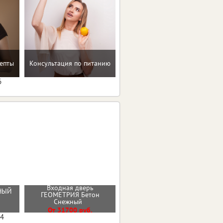
Домашние упражнения и
епты
Консультация по питанию
тренировки
6
Входная дверь
РНЫЙ
ГЕОМЕТРИЯ Бетон
Стальная дверь "Дуэт Б"
Снежный
От 32000 руб.
От 31700 руб.
04