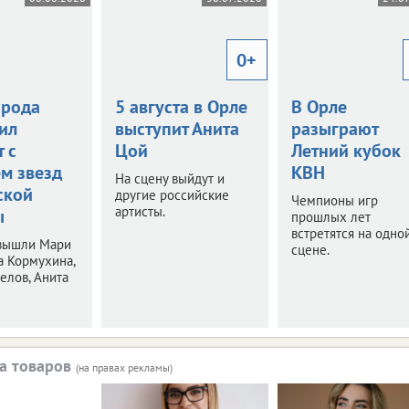
0+
орода
5 августа в Орле
В Орле
ил
выступит Анита
разыграют
 с
Цой
Летний кубок
ем звезд
КВН
На сцену выйдут и
ской
другие российские
Чемпионы игр
артисты.
ы
прошлых лет
встретятся на одно
 вышли Мари
сцене.
а Кормухина,
елов, Анита
а товаров
(на правах рекламы)