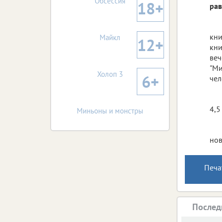
Обсессия
18+
рав
кни
Майкл
12+
кни
веч
"Ми
Холоп 3
6+
чел
4,5
Миньоны и монстры
нов
Печа
Послед