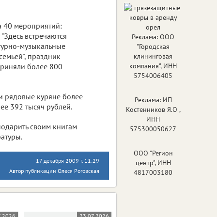
а 40 мероприятий:
 "Здесь встречаются
Реклама: ООО
атурно-музыкальные
"Городская
семьей", праздник
клининговая
 приняли более 800
компания", ИНН
5754006405
 и рядовые куряне более
Реклама: ИП
ее 392 тысяч рублей.
Костенников Я.О ,
ИНН
подарить своим книгам
575300050627
ратуры.
ООО "Регион
17 декабря 2009 г. 11:29
центр", ИНН
Автор публикации Олеся Роговская
4817003180
7.2026
23.07.2026
23.07.2026