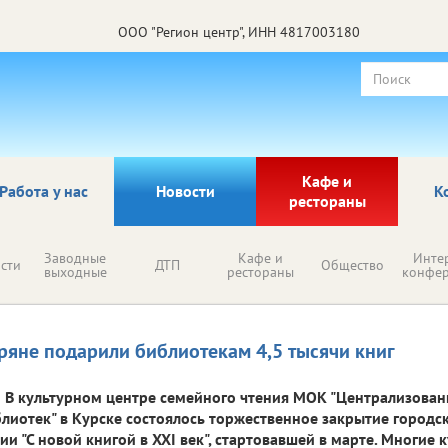
ООО "Регион центр", ИНН 4817003180
Кафе и
Работа у нас
Новости
К
рестораны
Заводные
Кафе и
Инте
сти
ДТП
Общество
выходные
рестораны
конфе
ряне подарили библиотекам 4,5 тысячи книг
В культурном центре семейного чтения МОК "Централизован
лиотек" в Курске состоялось торжественное закрытие городс
ии "С новой книгой в XXI век", стартовавшей в марте. Многие 