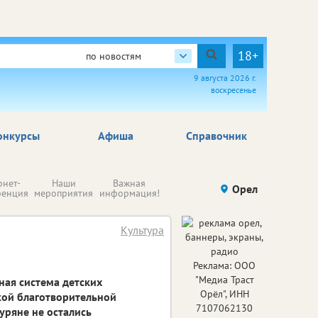
18+
по новостям
9 августа 2026 г.
воскресенье
онкурсы
Афиша
Справочник
Н
рнет-
Наши
Важная
Происшествия
Орел
Здоровье
комп
ренция
мероприятия
информация!
п
ре
Культура
Реклама: ООО
"Медиа Траст
ная система детских
Орёл", ИНН
кой благотворительной
7107062130
куряне не остались