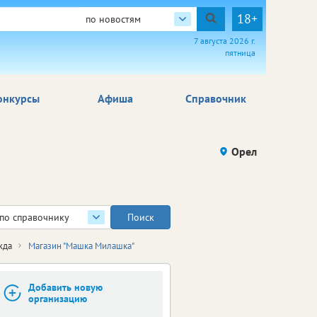
18+
по новостям
7 августа 2026 г.
пятница
онкурсы
Афиша
Справочник
Орел
по справочнику
жда
Магазин "Машка Милашка"
Добавить новую
организацию