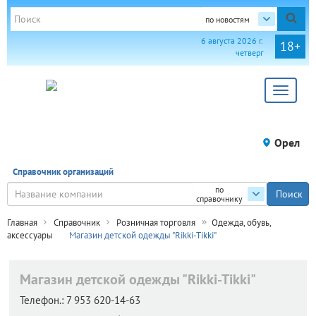
по новостям
6 августа 2026 г.
18+
четверг
Toggle
navigat
Орел
Справочник организаций
по
справочнику
Главная
Справочник
Розничная торговля
Одежда, обувь,
аксессуары
Магазин детской одежды "Rikki-Tikki"
Магазин детской одежды "Rikki-Tikki"
Телефон.:
7 953 620-14-63