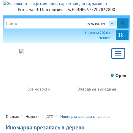
Реклама: ИП Костромичев А. Н. ИНН: 575207862800
по новостям
6 августа 2026 г.
18+
четверг
Toggle
navigat
Орел
Все новости
Заводные выходные
Главная
Новости
ДТП
Иномарка врезалась в дерево
Иномарка врезалась в дерево