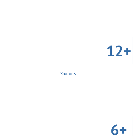
12+
Холоп 3
6+