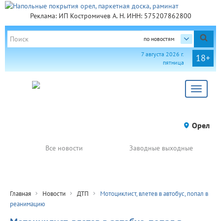
Реклама: ИП Костромичев А. Н. ИНН: 575207862800
по новостям
7 августа 2026 г.
18+
пятница
Toggle
navigat
Орел
Все новости
Заводные выходные
Главная
Новости
ДТП
Мотоциклист, влетев в автобус, попал в
реанимацию