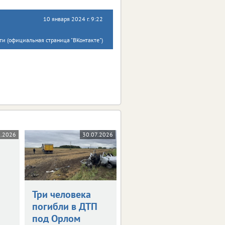
10 января 2024 г. 9:22
и (официальная страница "ВКонтакте")
8.2026
30.07.2026
29.07.2026
Три человека
Под Орлом
погибли в ДТП
легковушка
под Орлом
влетела в столб