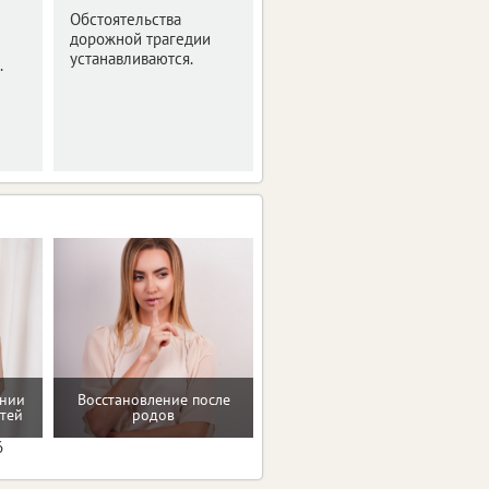
Обстоятельства
Водитель выжил,
дорожной трагедии
пассажир – нет.
устанавливаются.
.
ении
Восстановление после
Консультация по питанию
тей
родов
6