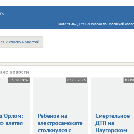
ть
Фото УГИБДД УМВД России по Орловской област
ся к списку новостей
ние новости
06.08.2026
03.08.2026
03.0
д Орлом:
Ребенок на
Смертельное
» влетел
электросамокате
ДТП на
столкнулся с
Наугорском