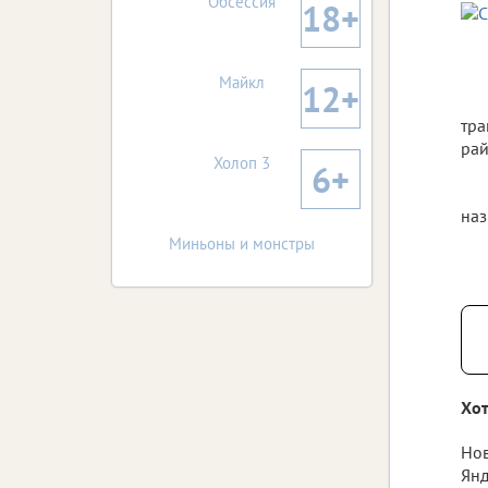
Обсессия
18+
Майкл
12+
тра
рай
Холоп 3
6+
наз
Миньоны и монстры
Хот
Нов
Янд