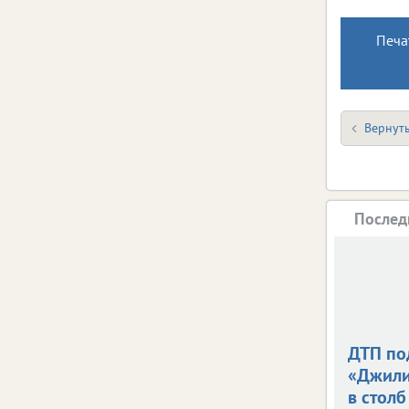
Печа
Вернуть
Послед
ДТП по
«Джили
в столб