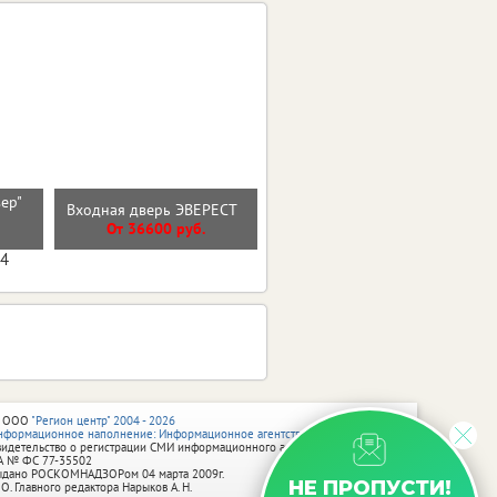
Входная дверь
вер"
Входная дверь ЭВЕРЕСТ
ГЕОМЕТРИЯ Бетон
)
Снежный
От 36600 руб.
От 31700 руб.
04
 ООО
"Регион центр" 2004 - 2026
нформационное наполнение: Информационное агентство vRossii.ru
видетельство о регистрации СМИ информационного агентства vRossii.ru
А № ФС 77‑35502
ыдано РОСКОМНАДЗОРом 04 марта 2009г.
НЕ ПРОПУСТИ!
 О. Главного редактора Нарыков А. Н.