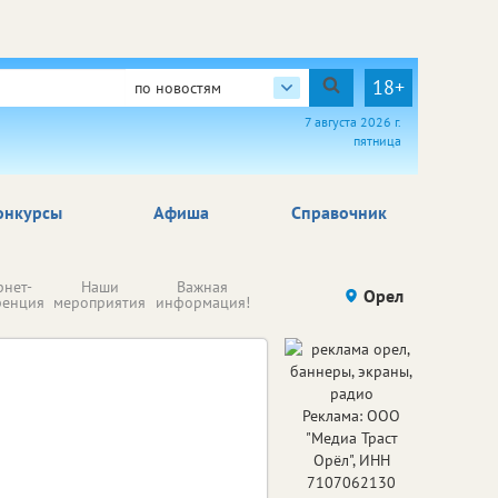
18+
по новостям
7 августа 2026 г.
пятница
онкурсы
Афиша
Справочник
Н
рнет-
Наши
Важная
Происшествия
Орел
Здоровье
комп
ренция
мероприятия
информация!
п
ре
Реклама: ООО
"Медиа Траст
Орёл", ИНН
7107062130