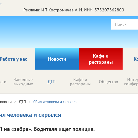
Реклама: ИП Костромичев А. Н. ИНН: 575207862800
Кафе и
Работа у нас
Новости
К
рестораны
Заводные
Кафе и
Инте
сти
ДТП
Общество
выходные
рестораны
конфе
овости
ДТП
Сбил человека и скрылся
ил человека и скрылся
П на «зебре». Водителя ищет полиция.