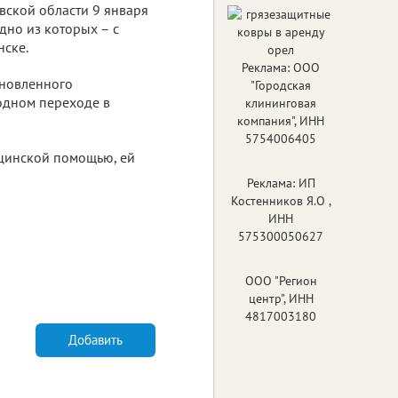
вской области 9 января
дно из которых – с
ске.
Реклама: ООО
ановленного
"Городская
одном переходе в
клининговая
компания", ИНН
5754006405
ицинской помощью, ей
Реклама: ИП
Костенников Я.О ,
ИНН
575300050627
ООО "Регион
центр", ИНН
4817003180
Добавить