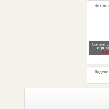
Витрин
Стальная д
(термо
От 41
Яндекс