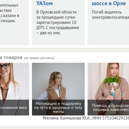
УАЗом
шоссе в Орле
рительных
ьствах
В Орловской области
Погиб водитель
ссказали в
за прошедшие сутки
электровелосипеда
спекции.
зарегистрировано 10
ДТП. С пострадавшими
– два из них.
а товаров
(на правах рекламы)
Мотивацию и поддержку
Помощь в преодол
снижения веса
на пути к здоровью и телу
пищевых зависимос
мечты
Реклама: Калмыкова Ю.А., ИНН 57510462913