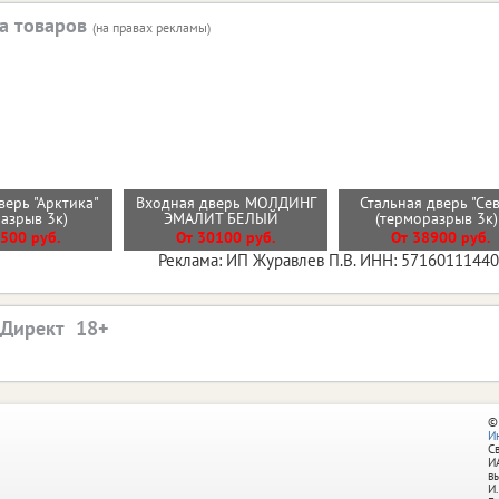
а товаров
(на правах рекламы)
верь "Арктика"
Входная дверь МОЛДИНГ
Стальная дверь "Се
разрыв 3к)
ЭМАЛИТ БЕЛЫЙ
(терморазрыв 3к
500 руб.
От 30100 руб.
От 38900 руб.
Реклама: ИП Журавлев П.В. ИНН: 5716011144
.Директ
©
И
С
И
в
И.