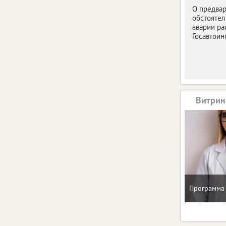
О предва
обстоятел
аварии ра
Госавтоин
Витрин
Программа 