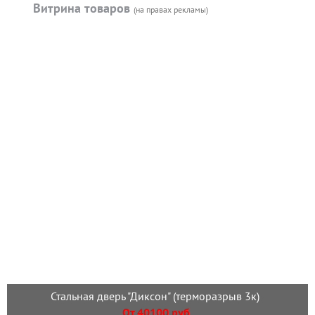
Витрина товаров
(на правах рекламы)
Стальная дверь "Диксон" (терморазрыв 3к)
От 40100 руб.