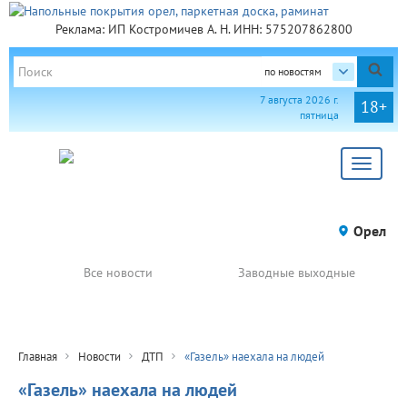
Реклама: ИП Костромичев А. Н. ИНН: 575207862800
по новостям
7 августа 2026 г.
18+
пятница
Toggle
navigat
Орел
Все новости
Заводные выходные
Главная
Новости
ДТП
«Газель» наехала на людей
«Газель» наехала на людей