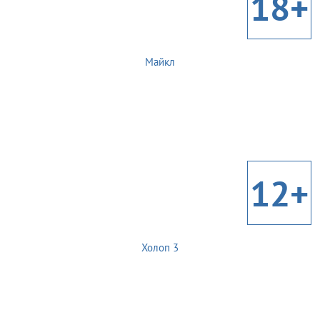
18+
Майкл
12+
Холоп 3