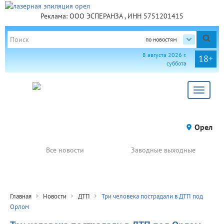
Реклама: ООО ЭСПЕРАНЗА , ИНН 5751201415
по новостям
8 августа 2026 г.
18+
суббота
Toggle
navigat
Орел
Все новости
Заводные выходные
Главная
Новости
ДТП
Три человека пострадали в ДТП под
Орлом