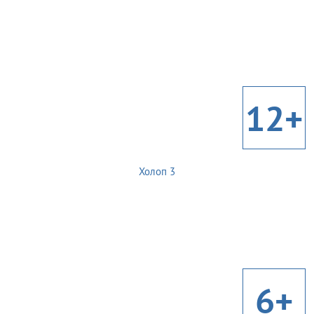
12+
Холоп 3
6+