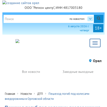
ООО "Регион центр", ИНН 4817003180
по новостям
6 августа 2026 г.
18+
четверг
Toggle
navigat
Орел
Все новости
Заводные выходные
Главная
Новости
ДТП
Пешеход погиб под колесами
внедорожника в Орловской области