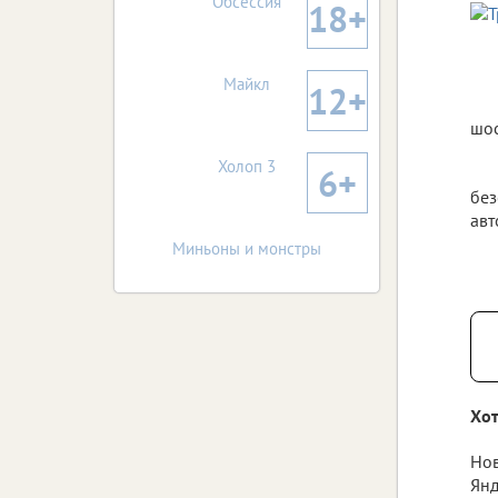
Обсессия
18+
Майкл
12+
шос
Холоп 3
6+
без
авт
Миньоны и монстры
Хот
Нов
Янд