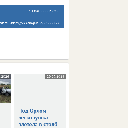
14 мая 2026 г. 9:46
ласти (https://vk.com/public99100082)
7.2026
29.07.2026
27.07.2026
Под Орлом
Полиция ищет
П
легковушка
очевидцев ДТП с
влетела в столб
питбайком