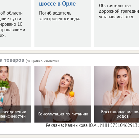
шоссе в Орле
Обстоятельства
дорожной трагедии
ой области
Погиб водитель
устанавливаются.
дшие сутки
электровелосипеда.
ировано 10
страдавшими
их.
а товаров
(на правах рекламы)
 преодолении
Восстановление по
Консультация по питанию
зависимостей
родов
Реклама: Калмыкова Ю.А., ИНН 57510462913