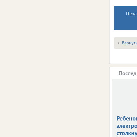
Печа
Вернуть
Послед
Ребено
электр
столкну