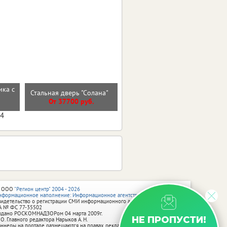
ика с
Входная дверь МОЛДИНГ
Стальная дверь "Солана"
ЭМАЛИТ БЕЛЫЙ
От 37700 руб.
От 30100 руб.
04
 ООО
"Регион центр" 2004 - 2026
нформационное наполнение: Информационное агентство vRossii.ru
видетельство о регистрации СМИ информационного агентства vRossii.ru
А № ФС 77‑35502
ыдано РОСКОМНАДЗОРом 04 марта 2009г.
НЕ ПРОПУСТИ!
 О. Главного редактора Нарыков А. Н.
аннеры на портале размещаются на правах рекламы.