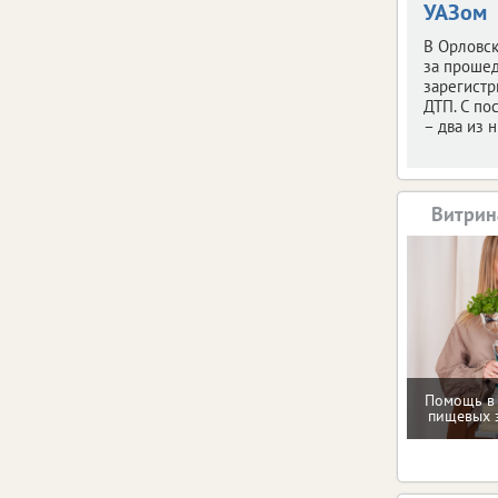
УАЗом
В Орловск
за проше
зарегистр
ДТП. С по
– два из н
Витрин
Помощь в
пищевых 