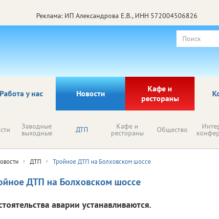
Реклама: ИП Александрова Е.В., ИНН 572004506826
Кафе и
Работа у нас
Новости
К
рестораны
Заводные
Кафе и
Инте
сти
ДТП
Общество
выходные
рестораны
конфе
овости
ДТП
Тройное ДТП на Болховском шоссе
ойное ДТП на Болховском шоссе
стоятельства аварии устанавливаются.