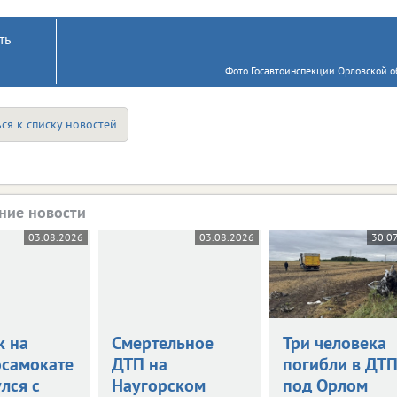
ть
Фото Госавтоинспекции Орловской об
ся к списку новостей
ние новости
03.08.2026
03.08.2026
30.0
к на
Смертельное
Три человека
осамокате
ДТП на
погибли в ДТ
лся с
Наугорском
под Орлом