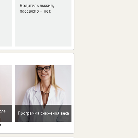
Водитель выжил,
В аварии пострадала
пассажир – нет.
девочка-подросток.
сле
Рекомендации по
Программа снижения веса
коррекции веса
6