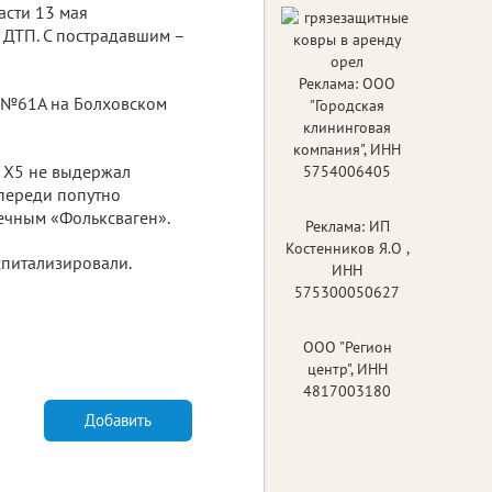
асти 13 мая
 ДТП. С пострадавшим –
Реклама: ООО
а №61А на Болховском
"Городская
клининговая
компания", ИНН
 Х5 не выдержал
5754006405
переди попутно
ечным «Фольксваген».
Реклама: ИП
Костенников Я.О ,
спитализировали.
ИНН
575300050627
ООО "Регион
центр", ИНН
4817003180
Добавить