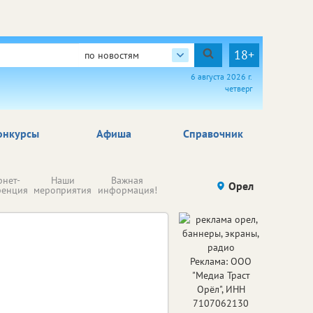
18+
по новостям
6 августа 2026 г.
четверг
онкурсы
Афиша
Справочник
Н
рнет-
Наши
Важная
Происшествия
Орел
Здоровье
комп
ренция
мероприятия
информация!
п
ре
Реклама: ООО
"Медиа Траст
Орёл", ИНН
7107062130